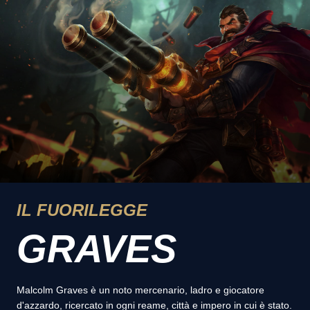
IL FUORILEGGE
GRAVES
Malcolm Graves è un noto mercenario, ladro e giocatore
d'azzardo, ricercato in ogni reame, città e impero in cui è stato.