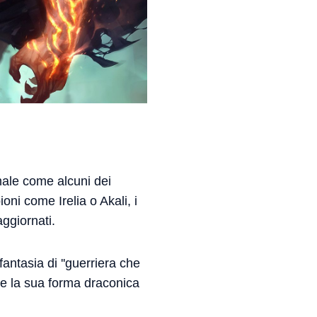
male come alcuni dei
ni come Irelia o Akali, i
ggiornati.
ntasia di ''guerriera che
re la sua forma draconica