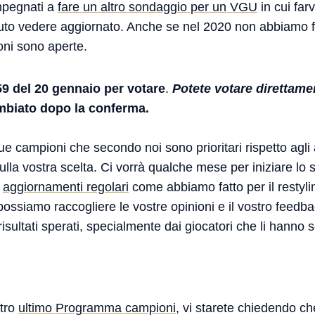
mpegnati a
fare un altro sondaggio per un VGU
in cui far
to vedere aggiornato. Anche se nel 2020 non abbiamo fat
ioni sono aperte.
59 del 20 gennaio per votare
.
Potete votare direttamen
mbiato dopo la conferma.
 campioni che secondo noi sono prioritari rispetto agli a
la vostra scelta. Ci vorrà qualche mese per iniziare lo 
e
aggiornamenti regolari
come abbiamo fatto per il restyli
ossiamo raccogliere le vostre opinioni e il vostro feedba
 risultati sperati, specialmente dai giocatori che li hanno
stro
ultimo Programma campioni
, vi starete chiedendo ch