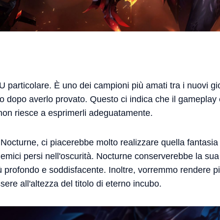
particolare. È uno dei campioni più amati tra i nuovi gi
o dopo averlo provato. Questo ci indica che il gameplay e 
non riesce a esprimerli adeguatamente.
octurne, ci piacerebbe molto realizzare quella fantasi
 nemici persi nell'oscurità. Nocturne conserverebbe la su
 profondo e soddisfacente. Inoltre, vorremmo rendere p
re all'altezza del titolo di eterno incubo.