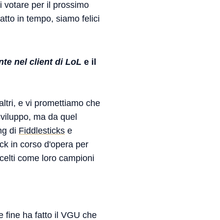
vi votare per il prossimo
to in tempo, siamo felici
te nel client di LoL
e il
ltri, e vi promettiamo che
sviluppo, ma da quel
ng di
Fiddlesticks
e
ck in corso d'opera per
 scelti come loro campioni
e fine ha fatto il VGU che