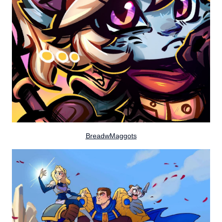
BreadwMaggots