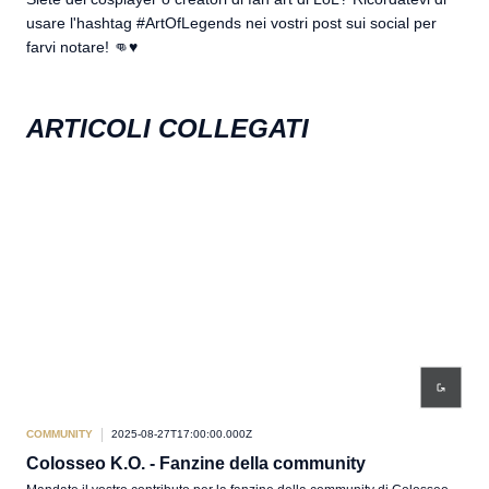
usare l'hashtag #ArtOfLegends nei vostri post sui social per
farvi notare! 👊♥️
ARTICOLI COLLEGATI
COMMUNITY
2025-08-27T17:00:00.000Z
COM
Colosseo K.O. - Fanzine della community
Fes