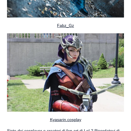
Fabz_Gz
Kyasarin.cosplay
Siete dei cosplayer o creatori di fan art di LoL? Ricordatevi di