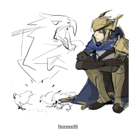
Noireee96