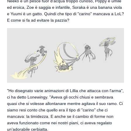
Neeko è un pesce fuor d'acqua troppo curioso, Poppy è umile
ed eroica, Zoe è saggia e infantile, Soraka è una banana viola
e Yuumi è un gatto. Quindi che tipo di "carino" mancava a LoL?
E come si fa ad evitare la pazzia?
"Ho disegnato varie animazioni di Lillia che attacca con l'arma",
ci ha detto Lonewingy. "Aveva gli occhi chiusi e sembrava
quasi che si volesse allontanare mentre agitava il suo ramo. Ci
siamo resi conto che quello era il tipo di "carino" che ci
mancava: la timidezza. E anche se il cambio di forme non
aveva funzionato come nei nostri piani, ci aveva regalato
un'adorabile cerbiatta.