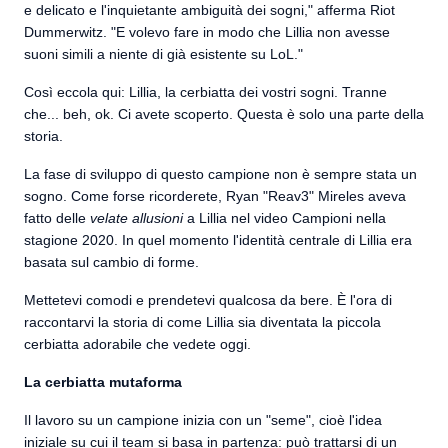
e delicato e l'inquietante ambiguità dei sogni," afferma Riot
Dummerwitz. "E volevo fare in modo che Lillia non avesse
suoni simili a niente di già esistente su LoL."
Così eccola qui: Lillia, la cerbiatta dei vostri sogni. Tranne
che... beh, ok. Ci avete scoperto. Questa è solo una parte della
storia.
La fase di sviluppo di questo campione non è sempre stata un
sogno. Come forse ricorderete, Ryan "Reav3" Mireles aveva
fatto delle
velate allusioni
a Lillia nel video Campioni nella
stagione 2020. In quel momento l'identità centrale di Lillia era
basata sul cambio di forme.
Mettetevi comodi e prendetevi qualcosa da bere. È l'ora di
raccontarvi la storia di come Lillia sia diventata la piccola
cerbiatta adorabile che vedete oggi.
La cerbiatta mutaforma
Il lavoro su un campione inizia con un "seme", cioè l'idea
iniziale su cui il team si basa in partenza: può trattarsi di un