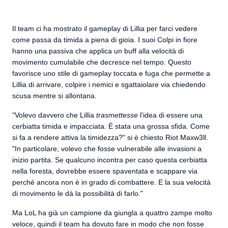
Il team ci ha mostrato il gameplay di Lillia per farci vedere
come passa da timida a piena di gioia. I suoi Colpi in fiore
hanno una passiva che applica un buff alla velocità di
movimento cumulabile che decresce nel tempo. Questo
favorisce uno stile di gameplay toccata e fuga che permette a
Lillia di arrivare, colpire i nemici e sgattaiolare via chiedendo
scusa mentre si allontana.
"Volevo davvero che Lillia
trasmettesse
l'idea di essere una
cerbiatta timida e impacciata. È stata una grossa sfida. Come
si fa a rendere attiva la timidezza?" si è chiesto Riot Maxw3ll.
"In particolare, volevo che fosse vulnerabile alle invasioni a
inizio partita. Se qualcuno incontra per caso questa cerbiatta
nella foresta, dovrebbe essere spaventata e scappare via
perché ancora non è in grado di combattere. E la sua velocità
di movimento le dà la possibilità di farlo."
Ma LoL ha già un campione da giungla a quattro zampe molto
veloce, quindi il team ha dovuto fare in modo che non fosse