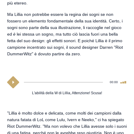
più etereo.
Ma Lillia non potrebbe essere la regina dei sogni se non
fossero un elemento fondamentale della sua identità. Certo, i
sogni sono parte della sua illustrazione, li raccoglie nel gioco
ed
è
lei stessa un sogno, ma tutto ciò lascia fuori una bella
fetta del suo design: gli effetti sonori. E poiché Lillia è il primo
campione incentrato sui sogni, il sound designer Darren "Riot
DummerWitz" è dovuto partire da zero.
00:00
L'abilità della W di Lillia, Attenzione! Scusa!
"Lillia è molto dolce e delicata, come molti dei campioni dalla
natura fatata di LoL come Lulu, Ivern e Neeko," ci ha spiegato
Riot DummerWitz. "Ma non volevo che Lillia avesse solo i suoni
di una fatina, perché non le avrebbe reso giustizia. Non è uno