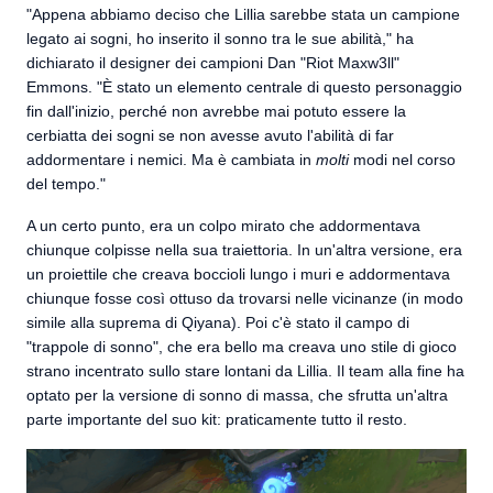
"Appena abbiamo deciso che Lillia sarebbe stata un campione
legato ai sogni, ho inserito il sonno tra le sue abilità," ha
dichiarato il designer dei campioni Dan "Riot Maxw3ll"
Emmons. "È stato un elemento centrale di questo personaggio
fin dall'inizio, perché non avrebbe mai potuto essere la
cerbiatta dei sogni se non avesse avuto l'abilità di far
addormentare i nemici. Ma è cambiata in
molti
modi nel corso
del tempo."
A un certo punto, era un colpo mirato che addormentava
chiunque colpisse nella sua traiettoria. In un'altra versione, era
un proiettile che creava boccioli lungo i muri e addormentava
chiunque fosse così ottuso da trovarsi nelle vicinanze (in modo
simile alla suprema di Qiyana). Poi c'è stato il campo di
"trappole di sonno", che era bello ma creava uno stile di gioco
strano incentrato sullo stare lontani da Lillia. Il team alla fine ha
optato per la versione di sonno di massa, che sfrutta un'altra
parte importante del suo kit: praticamente tutto il resto.