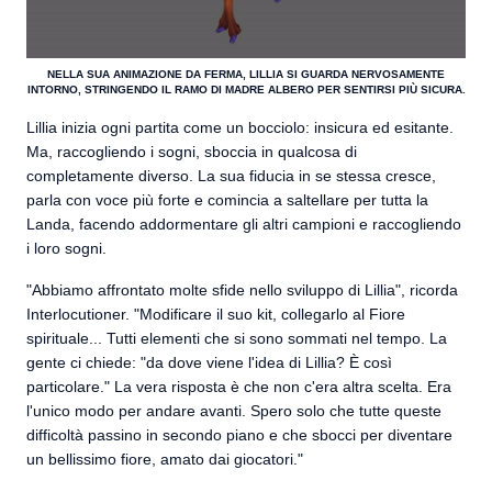
NELLA SUA ANIMAZIONE DA FERMA, LILLIA SI GUARDA NERVOSAMENTE
INTORNO, STRINGENDO IL RAMO DI MADRE ALBERO PER SENTIRSI PIÙ SICURA.
Lillia inizia ogni partita come un bocciolo: insicura ed esitante.
Ma, raccogliendo i sogni, sboccia in qualcosa di
completamente diverso. La sua fiducia in se stessa cresce,
parla con voce più forte e comincia a saltellare per tutta la
Landa, facendo addormentare gli altri campioni e raccogliendo
i loro sogni.
"Abbiamo affrontato molte sfide nello sviluppo di Lillia", ricorda
Interlocutioner. "Modificare il suo kit, collegarlo al Fiore
spirituale... Tutti elementi che si sono sommati nel tempo. La
gente ci chiede: "da dove viene l'idea di Lillia? È così
particolare." La vera risposta è che non c'era altra scelta. Era
l'unico modo per andare avanti. Spero solo che tutte queste
difficoltà passino in secondo piano e che sbocci per diventare
un bellissimo fiore, amato dai giocatori."