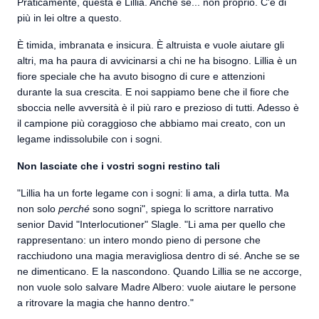
Praticamente, questa è Lillia. Anche se... non proprio. C'è di
più in lei oltre a questo.
È timida, imbranata e insicura. È altruista e vuole aiutare gli
altri, ma ha paura di avvicinarsi a chi ne ha bisogno. Lillia è un
fiore speciale che ha avuto bisogno di cure e attenzioni
durante la sua crescita. E noi sappiamo bene che il fiore che
sboccia nelle avversità è il più raro e prezioso di tutti. Adesso è
il campione più coraggioso che abbiamo mai creato, con un
legame indissolubile con i sogni.
Non lasciate che i vostri sogni restino tali
"Lillia ha un forte legame con i sogni: li ama, a dirla tutta. Ma
non solo
perché
sono sogni", spiega lo scrittore narrativo
senior David "Interlocutioner" Slagle. "Li ama per quello che
rappresentano: un intero mondo pieno di persone che
racchiudono una magia meravigliosa dentro di sé. Anche se se
ne dimenticano. E la nascondono. Quando Lillia se ne accorge,
non vuole solo salvare Madre Albero: vuole aiutare le persone
a ritrovare la magia che hanno dentro."