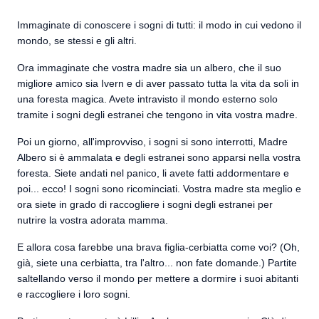
Immaginate di conoscere i sogni di tutti: il modo in cui vedono il
mondo, se stessi e gli altri.
Ora immaginate che vostra madre sia un albero, che il suo
migliore amico sia Ivern e di aver passato tutta la vita da soli in
una foresta magica. Avete intravisto il mondo esterno solo
tramite i sogni degli estranei che tengono in vita vostra madre.
Poi un giorno, all'improvviso, i sogni si sono interrotti, Madre
Albero si è ammalata e degli estranei sono apparsi nella vostra
foresta. Siete andati nel panico, li avete fatti addormentare e
poi... ecco! I sogni sono ricominciati. Vostra madre sta meglio e
ora siete in grado di raccogliere i sogni degli estranei per
nutrire la vostra adorata mamma.
E allora cosa farebbe una brava figlia-cerbiatta come voi? (Oh,
già, siete una cerbiatta, tra l'altro... non fate domande.) Partite
saltellando verso il mondo per mettere a dormire i suoi abitanti
e raccogliere i loro sogni.