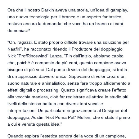
Ora che il nostro Darkin aveva una storia, un'idea di gamplay,
una nuova tecnologia per il branco e un aspetto fantastico,
restava ancora la domanda: che voce ha un branco di cani
demoniaci?
"Oh, ragazzi. È stato proprio difficile trovare una soluzione per
Naafiri", ha raccontato ridendo il Produttore del doppiaggio
Nick "ProfRincewind" Lanza. "Fin dall'inizio, abbiamo capito
che, poiché è composto da più cani, questo campione aveva
bisogno di più voci. Dal punto di vista del doppiaggio, si tratta
di un approccio davvero unico. Sapevamo di voler creare un
suono naturale e animalistico, senza fare troppo affidamento a
effetti digitali o processing. Questo significava creare l'effetto
alla vecchia maniera, cioè far registrare all'attrice in studio più
livelli della stessa battuta con diversi toni vocali e
interpretazioni. Un particolare ringraziamento al Designer del
doppiaggio, Austin "Riot Puma Pet" Mullen, che è stato il primo
a cui è venuta questa idea."
Quando esplora l'estetica sonora della voce di un campione,