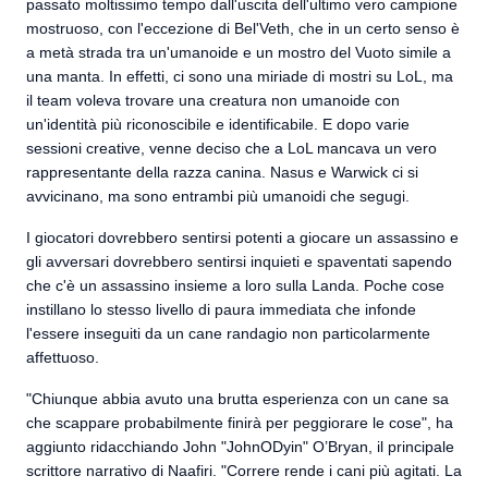
passato moltissimo tempo dall'uscita dell'ultimo vero campione
mostruoso, con l'eccezione di Bel'Veth, che in un certo senso è
a metà strada tra un'umanoide e un mostro del Vuoto simile a
una manta. In effetti, ci sono una miriade di mostri su LoL, ma
il team voleva trovare una creatura non umanoide con
un'identità più riconoscibile e identificabile. E dopo varie
sessioni creative, venne deciso che a LoL mancava un vero
rappresentante della razza canina. Nasus e Warwick ci si
avvicinano, ma sono entrambi più umanoidi che segugi.
I giocatori dovrebbero sentirsi potenti a giocare un assassino e
gli avversari dovrebbero sentirsi inquieti e spaventati sapendo
che c'è un assassino insieme a loro sulla Landa. Poche cose
instillano lo stesso livello di paura immediata che infonde
l'essere inseguiti da un cane randagio non particolarmente
affettuoso.
"Chiunque abbia avuto una brutta esperienza con un cane sa
che scappare probabilmente finirà per peggiorare le cose", ha
aggiunto ridacchiando John "JohnODyin" O’Bryan, il principale
scrittore narrativo di Naafiri. "Correre rende i cani più agitati. La