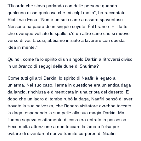
"Ricordo che stavo parlando con delle persone quando
qualcuno disse qualcosa che mi colpì molto", ha raccontato
Riot Twin Enso. "Non è un solo cane a essere spaventoso.
Nessuno ha paura di un singolo coyote. È il branco. È il fatto
che ovunque voltiate le spalle, c'è un altro cane che si muove
verso di voi. E così, abbiamo iniziato a lavorare con questa
idea in mente."
Quindi, come fa lo spirito di un singolo Darkin a ritrovarsi diviso
in un
branco
di segugi delle dune di Shurima?
Come tutti gli altri Darkin, lo spirito di Naafiri è legato a
un'arma. Nel suo caso, l'arma in questione era un'antica daga
da lancio, rinchiusa e dimenticata in una cripta del deserto. E
dopo che un ladro di tombe rubò la daga, Naafiri pensò di aver
trovato la sua salvezza, che l'ignaro visitatore avrebbe toccato
la daga, esponendo la sua pelle alla sua magia Darkin. Ma
l'uomo sapeva esattamente di cosa era entrato in possesso.
Fece molta attenzione a non toccare la lama o l'elsa per
evitare di diventare il nuovo tramite corporeo di Naafiri.