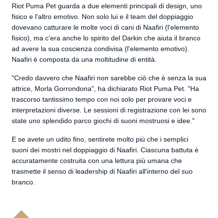
Riot Puma Pet guarda a due elementi principali di design, uno
fisico e l'altro emotivo. Non solo lui e il team del doppiaggio
dovevano catturare le molte voci di cani di Naafiri (l'elemento
fisico), ma c'era anche lo spirito del Darkin che aiuta il branco
ad avere la sua coscienza condivisa (l'elemento emotivo).
Naafiri è composta da una moltitudine di entità.
"Credo davvero che Naafiri non sarebbe ciò che è senza la sua
attrice, Morla Gorrondona", ha dichiarato Riot Puma Pet. "Ha
trascorso tantissimo tempo con noi solo per provare voci e
interpretazioni diverse. Le sessioni di registrazione con lei sono
state uno splendido parco giochi di suoni mostruosi e idee."
E se avete un udito fino, sentirete molto più che i semplici
suoni dei mostri nel doppiaggio di Naafiri. Ciascuna battuta è
accuratamente costruita con una lettura più umana che
trasmette il senso di leadership di Naafiri all'interno del suo
branco.