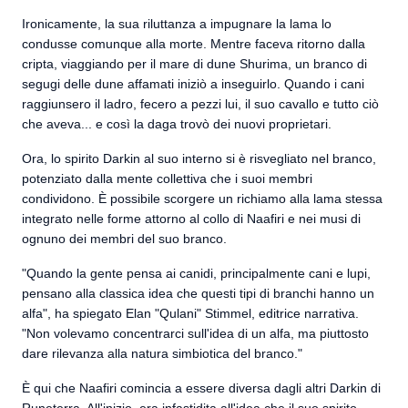
Ironicamente, la sua riluttanza a impugnare la lama lo
condusse comunque alla morte. Mentre faceva ritorno dalla
cripta, viaggiando per il mare di dune Shurima, un branco di
segugi delle dune affamati iniziò a inseguirlo. Quando i cani
raggiunsero il ladro, fecero a pezzi lui, il suo cavallo e tutto ciò
che aveva... e così la daga trovò dei nuovi proprietari.
Ora, lo spirito Darkin al suo interno si è risvegliato nel branco,
potenziato dalla mente collettiva che i suoi membri
condividono. È possibile scorgere un richiamo alla lama stessa
integrato nelle forme attorno al collo di Naafiri e nei musi di
ognuno dei membri del suo branco.
"Quando la gente pensa ai canidi, principalmente cani e lupi,
pensano alla classica idea che questi tipi di branchi hanno un
alfa", ha spiegato Elan "Qulani" Stimmel, editrice narrativa.
"Non volevamo concentrarci sull'idea di un alfa, ma piuttosto
dare rilevanza alla natura simbiotica del branco."
È qui che Naafiri comincia a essere diversa dagli altri Darkin di