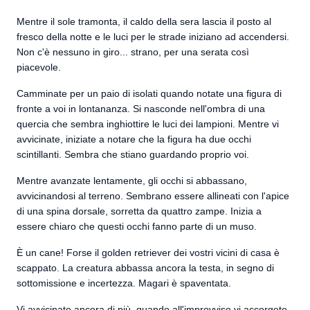
Mentre il sole tramonta, il caldo della sera lascia il posto al
fresco della notte e le luci per le strade iniziano ad accendersi.
Non c'è nessuno in giro... strano, per una serata così
piacevole.
Camminate per un paio di isolati quando notate una figura di
fronte a voi in lontananza. Si nasconde nell'ombra di una
quercia che sembra inghiottire le luci dei lampioni. Mentre vi
avvicinate, iniziate a notare che la figura ha due occhi
scintillanti. Sembra che stiano guardando proprio voi.
Mentre avanzate lentamente, gli occhi si abbassano,
avvicinandosi al terreno. Sembrano essere allineati con l'apice
di una spina dorsale, sorretta da quattro zampe. Inizia a
essere chiaro che questi occhi fanno parte di un muso.
È un cane! Forse il golden retriever dei vostri vicini di casa è
scappato. La creatura abbassa ancora la testa, in segno di
sottomissione e incertezza. Magari è spaventata.
Vi avvicinate ancora di più, quando all'improvviso vi accorgete