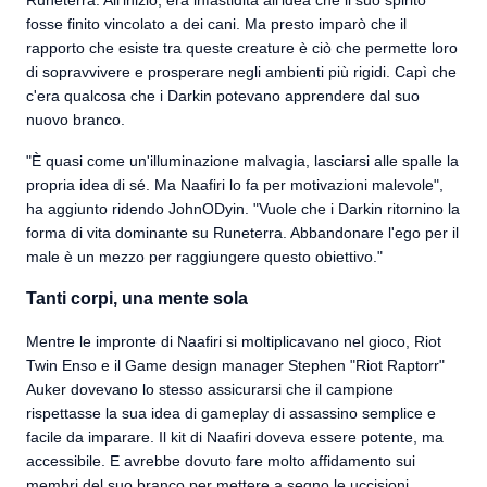
Runeterra. All'inizio, era infastidita all'idea che il suo spirito
fosse finito vincolato a dei cani. Ma presto imparò che il
rapporto che esiste tra queste creature è ciò che permette loro
di sopravvivere e prosperare negli ambienti più rigidi. Capì che
c'era qualcosa che i Darkin potevano apprendere dal suo
nuovo branco.
"È quasi come un'illuminazione malvagia, lasciarsi alle spalle la
propria idea di sé. Ma Naafiri lo fa per motivazioni malevole",
ha aggiunto ridendo JohnODyin. "Vuole che i Darkin ritornino la
forma di vita dominante su Runeterra. Abbandonare l'ego per il
male è un mezzo per raggiungere questo obiettivo."
Tanti corpi, una mente sola
Mentre le impronte di Naafiri si moltiplicavano nel gioco, Riot
Twin Enso e il Game design manager Stephen "Riot Raptorr"
Auker dovevano lo stesso assicurarsi che il campione
rispettasse la sua idea di gameplay di assassino semplice e
facile da imparare. Il kit di Naafiri doveva essere potente, ma
accessibile. E avrebbe dovuto fare molto affidamento sui
membri del suo branco per mettere a segno le uccisioni.