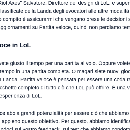
Riot Axes" Salvatore, Direttore del design di LoL, e super
lassificate della Landa degli evocatori alle altre modalit
io compito è assicurarmi che vengano prese le decisioni 
 aggiornamenti su Partita veloce, quindi non perdiamo te
eloce in LoL
ete giusto il tempo per una partita al volo. Oppure vole
tempo in una partita completa. O magari siete nuovi gio
la Landa. Partita veloce è pensata per essere una coda r
chetto completo di tutto ciò che LoL può offrire. È una 
esperienza di LoL.
ce abbia grandi potenzialità per essere ciò che abbiamo
ppieno questo obiettivo. Per questo, abbiamo identificato
ndoci sul vostro feedback, sui test che abbiamo condotto