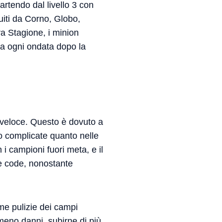
partendo dal livello 3 con
uiti da Corno, Globo,
a Stagione, i minion
 a ogni ondata dopo la
a veloce. Questo è dovuto a
no complicate quanto nelle
i campioni fuori meta, e il
tre code, nonostante
me pulizie dei campi
 meno danni, subirne di più