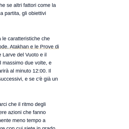
he se altri fattori come la
partita, gli obiettivi
 le caratteristiche che
ode, Atakhan e le Prove di
e Larve del Vuoto e il
l massimo due volte, e
irà al minuto 12:00. Il
ccessivi, e se c'è già un
ci che il ritmo degli
dere azioni che fanno
vamente meno tempo a
tere con cui siete in grado