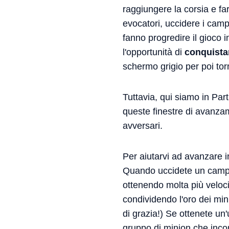
raggiungere la corsia e f
evocatori, uccidere i camp
fanno progredire il gioco 
l'opportunità di
conquistar
schermo grigio per poi tor
Tuttavia, qui siamo in Par
queste finestre di avanzame
avversari.
Per aiutarvi ad avanzare 
Quando uccidete un campion
ottenendo molta più veloci
condividendo l'oro dei mini
di grazia!) Se ottenete un
gruppo di minion che incon