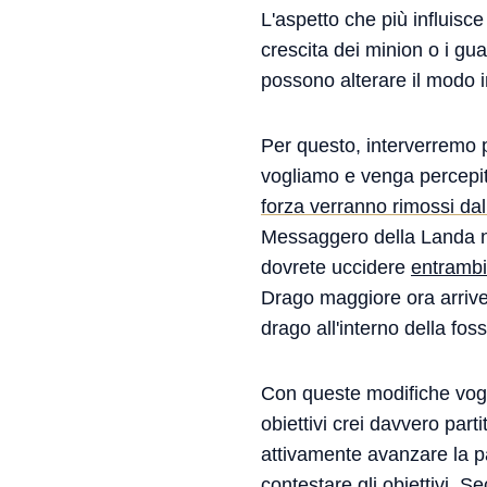
L'aspetto che più influisce
crescita dei minion o i gua
possono alterare il modo in
Per questo, interverremo pr
vogliamo e venga percepit
forza verranno rimossi dal
Messaggero della Landa no
dovrete uccidere
entrambi
Drago maggiore ora arrive
drago all'interno della fos
Con queste modifiche vogli
obiettivi crei davvero par
attivamente avanzare la p
contestare gli obiettivi. Se