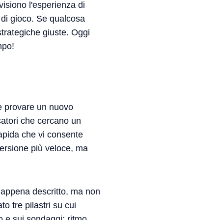
visiono l'esperienza di
à di gioco. Se qualcosa
strategiche giuste. Oggi
mpo!
te provare un nuovo
catori che cercano un
apida che vi consente
versione più veloce, ma
 appena descritto, ma non
 tre pilastri su cui
 e sui sondaggi: ritmo,