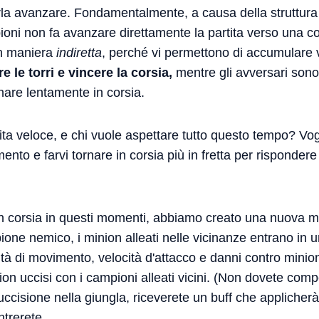
arla avanzare. Fondamentalmente, a causa della struttura
ioni non fa avanzare direttamente la partita verso una c
in maniera
indiretta
, perché vi permettono di accumulare 
e le torri e vincere la corsia,
mentre gli avversari sono 
nare lentamente in corsia.
tita veloce, e chi vuole aspettare tutto questo tempo? Vog
nto e farvi tornare in corsia più in fretta per rispondere
in corsia in questi momenti, abbiamo creato una nuova 
e nemico, i minion alleati nelle vicinanze entrano in uno
tà di movimento, velocità d'attacco e danni contro minion
on uccisi con i campioni alleati vicini. (Non dovete compe
'uccisione nella giungla, riceverete un buff che applicher
trerete.