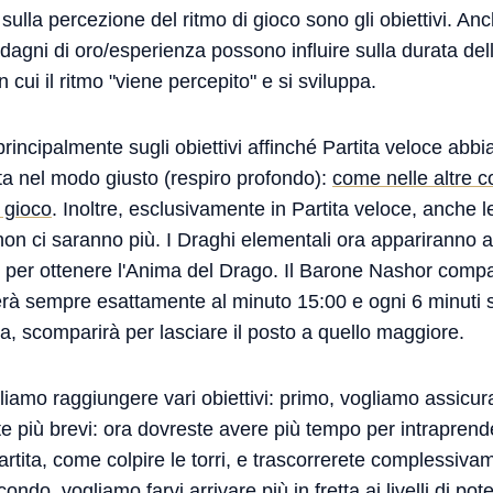
 sulla percezione del ritmo di gioco sono gli obiettivi. Anc
dagni di oro/esperienza possono influire sulla durata della 
 cui il ritmo "viene percepito" e si sviluppa.
incipalmente sugli obiettivi affinché Partita veloce abbia
a nel modo giusto (respiro profondo):
come nelle altre c
 gioco
. Inoltre, esclusivamente in Partita veloce, anche l
n ci saranno più. I Draghi elementali ora appariranno a
per ottenere l'Anima del Drago. Il Barone Nashor compar
rà sempre esattamente al minuto 15:00 e ogni 6 minuti su
sa, scomparirà per lasciare il posto a quello maggiore.
amo raggiungere vari obiettivi: primo, vogliamo assicurar
tite più brevi: ora dovreste avere più tempo per intrapren
artita, come colpire le torri, e trascorrerete complessi
condo, vogliamo farvi arrivare più in fretta ai livelli di po