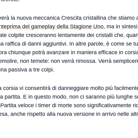
ceverà la nuova meccanica Crescita cristallina che stiam
nteprima del gameplay della Stagione Uno
, ma in sintesi
tate colpite cresceranno lentamente dei cristalli che, qua
raffica di danni aggiuntivi. In altre parole, è come se tut
 ora chiunque potrà avanzare in maniera efficace in cors
Demolire, non temete: non verrà rimossa. Verrà semplice
na passiva a tre colpi.
la corsia vi consentirà di danneggiare molto più facilment
la partita. E in questo modo, non ci saranno più lunghe sc
n Partita veloce i timer di morte sono significativamente ri
esa, anche rispetto alla nuova versione in arrivo nelle al