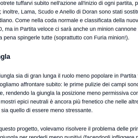
trete tuffarvi subito nell'azione all'inizio di ogni partita, 
inoltre, Lama, Scudo e Anello di Doran sono stati sostit
iano. Come nella coda normale e classificata della nuov
0, ma in Partita veloce ci sarà anche un minion cannone
a pena spingerle tutte (soprattutto con Furia minion!).
ngla
ungla sia di gran lunga il ruolo meno popolare in Partit
ogliamo affrontare subito: le prime pulizie dei campi so
te, rendendo la giungla la posizione meno permissiva con 
 mostri epici neutrali è ancora più frenetico che nelle al
ce sia quello di essere meno stressante.
uesto progetto, volevamo risolvere il problema delle pri
 giungla per renderli meno punitivi (facendogli infliggere