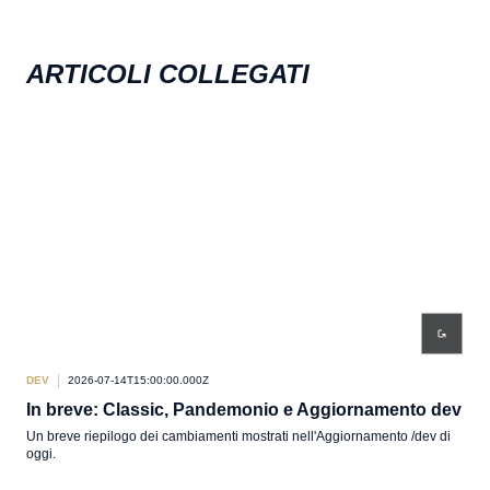
ARTICOLI COLLEGATI
DEV
2026-07-14T15:00:00.000Z
DEV
In breve: Classic, Pandemonio e Aggiornamento dev
Ag
Un breve riepilogo dei cambiamenti mostrati nell'Aggiornamento /dev di
Pabr
oggi.
Hall