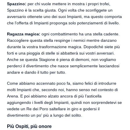
Spazzino:
per chi vuole mettere in mostra i propri trofei,
Spazzino è la scelta giusta. Ogni volta che sconfiggete un
avversario ottenete uno dei suoi Impianti, ma questo comporta
che l'offerta di Impianti proponga solo potenziamenti di livello.
Ragazza magica:
ogni combattimento ha una stella cadente.
Raccogliere questa stella respinge i nemici mentre danzano
durante la vostra trasformazione magica. Dopodiché siete più
forti e una pioggia di stelle si abbatterà sui vostri avversari.
Anche se questa Stagione è piena di demoni, non vogliamo
perderci il divertimento che nasce semplicemente lasciandosi
andare e dando il tutto per tutto.
Come abbiamo accennato poco fa, siamo felici di introdurre
molti Impianti che, secondo noi, hanno senso nel contesto di
Arena. E poi abbiamo alzato ancora di più l'asticella
aggiungendo i livelli degli Impianti, quindi non sorprendetevi se
vedete un Re dei Poro saltellare in giro e godersi il
divertimento un po' più a lungo del solito.
Più Ospiti, più onore