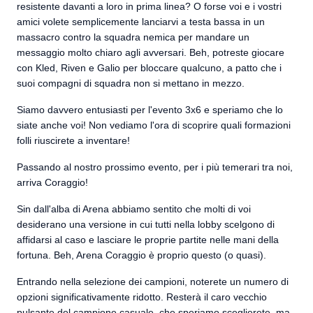
resistente davanti a loro in prima linea? O forse voi e i vostri
amici volete semplicemente lanciarvi a testa bassa in un
massacro contro la squadra nemica per mandare un
messaggio molto chiaro agli avversari. Beh, potreste giocare
con Kled, Riven e Galio per bloccare qualcuno, a patto che i
suoi compagni di squadra non si mettano in mezzo.
Siamo davvero entusiasti per l'evento 3x6 e speriamo che lo
siate anche voi! Non vediamo l'ora di scoprire quali formazioni
folli riuscirete a inventare!
Passando al nostro prossimo evento, per i più temerari tra noi,
arriva Coraggio!
Sin dall'alba di Arena abbiamo sentito che molti di voi
desiderano una versione in cui tutti nella lobby scelgono di
affidarsi al caso e lasciare le proprie partite nelle mani della
fortuna. Beh, Arena Coraggio è proprio questo (o quasi).
Entrando nella selezione dei campioni, noterete un numero di
opzioni significativamente ridotto. Resterà il caro vecchio
pulsante del campione casuale, che speriamo sceglierete, ma,