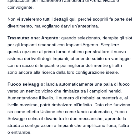
spettacolari per mantenere l'atmosfera di Arena vivace e
coinvolgente.
Non vi sveleremo tutti i dettagli qui, perché scoprirli fa parte del
divertimento, ma vogliamo darvi un'anteprima.
Trasmutazione: Argento:
quando selezionato, riempite gli slot
per gli Impianti rimanenti con Impianti Argento. Scegliere
questa opzione al primo turno è ottimo per sfruttare il nuovo
sistema dei livelli degli Impianti, ottenendo subito un vantaggio
con un sacco di Impianti e poi migliorandoli mentre gli altri
sono ancora alla ricerca della loro configurazione ideale.
Fuoco selvaggio:
lancia automaticamente una palla di fuoco
verso un nemico vicino che rimbalza tra i campioni nemici.
Aumentandone il livello, il numero di rimbalzi aumenterà e, al
livello massimo, potrà rimbalzare all'infinito. Dato che funziona
sia come effetto Ustione che come lancio automatico, Fuoco
Selvaggio colma il divario tra le due meccaniche, aprendo la
strada a configurazioni e Impianti che amplificano l'una, l'altra
o entrambe.