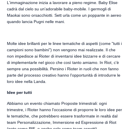
L'immaginazione inizia a lavorare a pieno regime. Baby Elise
cadrà dal cielo su un'adorabile baby-mobile. I germogli di
Maokai sono orsacchiotti. Sett urla come un poppante in aereo
quando lancia Pugni nelle mani.
Molte idee brillanti per le linee tematiche di aspetti (come "tutti i
campioni sono bambini") non vengono mai realizzate. Il che
non impedisce ai Rioter di inventarsi idee bizzarre e di cercare
di implementarle nel gioco che così tanto amiamo. In Riot, c'è
sempre una possibilità. Persino i Rioter in ruoli che non fanno
parte del processo creativo hanno l'opportunità di introdurre le
loro idee nella Landa.
Idee per tutti
Abbiamo un evento chiamato Proposte trimestrali: ogni
trimestre, i Rioter hanno l'occasione di proporre le loro idee per
le tematiche, che potrebbero essere trasformate in realtà dal
team Personalizzazione, Immersione ed Espressione di Riot
(noto come PIE, o anche solo come team aspetti).