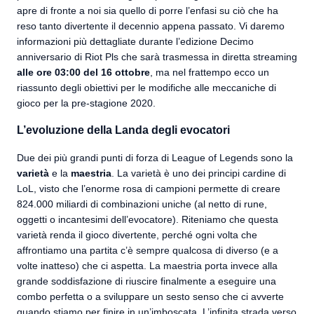
apre di fronte a noi sia quello di porre l’enfasi su ciò che ha
reso tanto divertente il decennio appena passato. Vi daremo
informazioni più dettagliate durante l’edizione Decimo
anniversario di Riot Pls che sarà trasmessa in diretta streaming
alle ore 03:00 del 16 ottobre
, ma nel frattempo ecco un
riassunto degli obiettivi per le modifiche alle meccaniche di
gioco per la pre-stagione 2020.
L’evoluzione della Landa degli evocatori
Due dei più grandi punti di forza di League of Legends sono la
varietà
e la
maestria
. La varietà è uno dei principi cardine di
LoL, visto che l’enorme rosa di campioni permette di creare
824.000 miliardi di combinazioni uniche (al netto di rune,
oggetti o incantesimi dell’evocatore). Riteniamo che questa
varietà renda il gioco divertente, perché ogni volta che
affrontiamo una partita c’è sempre qualcosa di diverso (e a
volte inatteso) che ci aspetta. La maestria porta invece alla
grande soddisfazione di riuscire finalmente a eseguire una
combo perfetta o a sviluppare un sesto senso che ci avverte
quando stiamo per finire in un’imboscata. L’infinita strada verso