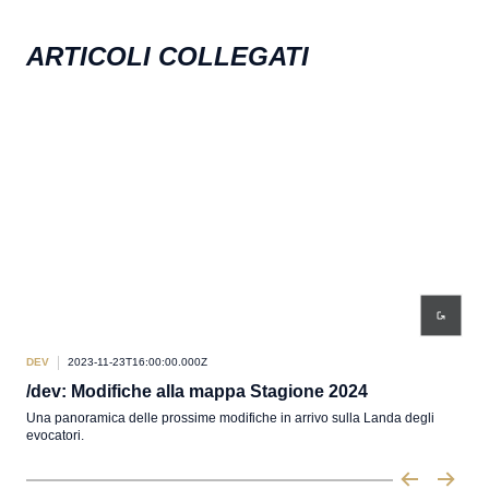
ARTICOLI COLLEGATI
DEV
2023-11-23T16:00:00.000Z
DEV
/dev: Modifiche alla mappa Stagione 2024
/de
Una panoramica delle prossime modifiche in arrivo sulla Landa degli
Se n
evocatori.
altr