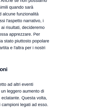
o. Anche se non possiamo
simili quando sarà
 alcune funzionalità
si l'aspetto narrativo, i
 ai risultati, decideremo
 possa apprezzare. Per
ia stato piuttosto popolare
ita e l'altra per i nostri
ioni
tto ad altri eventi
mo un leggero aumento di
i eclatante. Questa volta,
i campioni legati ad esso.