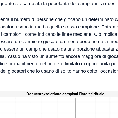
a quanto sia cambiata la popolarità dei campioni tra ques
senta il numero di persone che giocano un determinato c
giocatori usano in media quello stesso campione. Entrambi 
i i campioni, come indicano le linee mediane. Ciò implica
l'essere un campione giocato da meno persone della med
, ad essere un campione usato da una porzione abbastanza
edia. Yasuo ha visto un aumento ancora maggiore di gioca
dice probabilmente del numero limitato di opportunità per 
dei giocatori che lo usano di solito hanno colto l'occasio