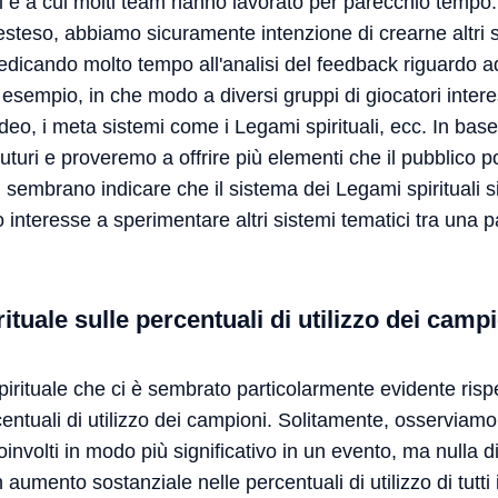
ti e a cui molti team hanno lavorato per parecchio temp
esteso, abbiamo sicuramente intenzione di crearne altri 
dicando molto tempo all'analisi del feedback riguardo ad
 esempio, in che modo a diversi gruppi di giocatori interes
video, i meta sistemi come i Legami spirituali, ecc. In base
 futuri e proveremo a offrire più elementi che il pubblico
 sembrano indicare che il sistema dei Legami spirituali s
interesse a sperimentare altri sistemi tematici tra una part
irituale sulle percentuali di utilizzo dei camp
pirituale che ci è sembrato particolarmente evidente rispe
ercentuali di utilizzo dei campioni. Solitamente, osservia
oinvolti in modo più significativo in un evento, ma nulla d
aumento sostanziale nelle percentuali di utilizzo di tutti 