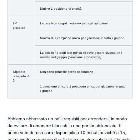
Minimo 1 posizione di priorità
2-4
Le regole in singolo valgono per tutti i giocatori
giocatori
Minimo di 1 campione unico per giocatore in tutto il gruppo
La selezione degli slot principali deve essere diversa tra i
membri nel gruppo (campione e posizione)
Squadra
Non sono richieste scelte secondarie
completa di
5
1 campione unico e 1 posizione unica per giocatore in tutto
il gruppo
Abbiamo abbassato un po' i requisiti per arrendersi, in modo
da evitare di rimanere bloccati in una partita sbilanciata. Il
primo voto di resa sarà disponibile a 10 minuti anziché a 15,
ma richiede comunque che 4 dei 5 giocatori votino sì. Quando