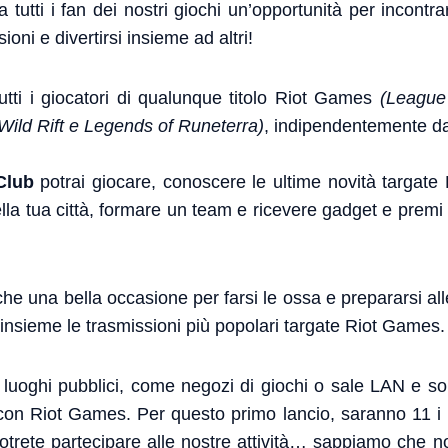
 tutti i fan dei nostri giochi un’opportunità per incontra
ioni e divertirsi insieme ad altri!
utti i giocatori di qualunque titolo Riot Games
(League
ild Rift e Legends of Runeterra)
, indipendentemente dal t
Club
potrai giocare, conoscere le ultime novità targate
della tua città, formare un team e ricevere gadget e premi
e una bella occasione per farsi le ossa e prepararsi all
insieme le trasmissioni più popolari targate Riot Games.
n luoghi pubblici, come negozi di giochi o sale LAN e so
e con Riot Games. Per questo primo lancio, saranno 11 i l
 potrete partecipare alle nostre attività… sappiamo che non