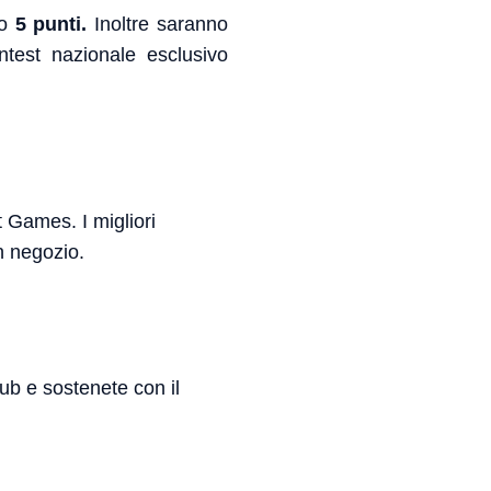
no
5 punti.
Inoltre saranno
test nazionale esclusivo
t Games. I migliori
n negozio.
lub e sostenete con il