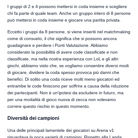
I gruppi di 2 e 4 possono mettersi in coda insieme e scegliere
chi fa parte di quale team. Anche un gruppo intero di 8 persone
può mettersi in coda insieme e giocare una partita privata.
Eccetto i gruppi da 8 persone, si viene inseriti nel matchmaking
come di consueto, il che significa che si possono ancora
guadagnare e perdere i Punti Valutazione. Abbiamo
considerato la possibilità di avere code classificate e non
classificate, ma nella nostra esperienza con LoL e gli altri
giochi, abbiamo visto che, se vogliamo consentire diversi modi
di giocare, dividere la coda spesso provoca più danni che
benefici. Di solito una coda riceve molti meno giocatori ed
entrambe le code finiscono per soffrire a causa della riduzione
dei partecipanti. Non è un'ipotesi da escludere in futuro, ma
per una modalità di gioco nuova di zecca non volevamo
correre questo rischio in questo momento.
Diversità dei campioni
Una delle principali lamentele dei giocatori su Arena v1
riguardava la poca varietà di campioni. Rispetto alla Landa