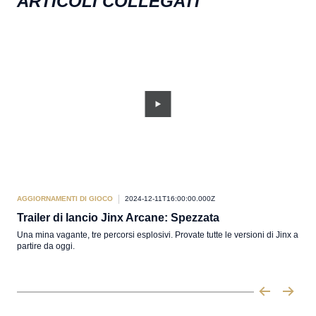
ARTICOLI COLLEGATI
AGGIORNAMENTI DI GIOCO
2024-12-11T16:00:00.000Z
AGG
Trailer di lancio Jinx Arcane: Spezzata
Asp
Una mina vagante, tre percorsi esplosivi. Provate tutte le versioni di Jinx a
Jinx
partire da oggi.
bruc