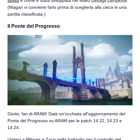
abilità
e come è stata sviluppata nel video
Dettagli campione
.
(Magari vi conviene farlo prima di sceglierla alla cieca in una
partita classificata.)
Il Ponte del Progresso
Gioite, fan di ARAM! Date un'occhiata all'aggiornamento del
Ponte del Progresso su ARAM per le patch 14.22, 14.23 e
14.24.
Unitevi a Piltover e Zaun nella battaglia per il controllo del