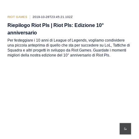
RIOT GAMES
2019-10-28T23:45:21.102Z
Riepilogo Riot Pls | Riot Pls: Edizione 10°
anniversario
Per festeggiare i 10 anni di League of Legends, vogliamo condividere
una piccola anteprima di quello che sta per succedere su LoL, Tattiche di
Squadra e altri progetti in sviluppo da Riot Games. Guardate i momenti
migliori della nostra edizione del 10° anniversario di Riot Pls.