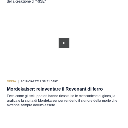
della creazione di "RISE"
MEDIA
2019-09-27T17:58:31.549Z
Mordekaiser: reinventare il Revenant di ferro
Ecco come gli sviluppatori hanno ricostruito le meccaniche di gioco, la
grafica e la storia di Mordekaiser per renderlo il signore della morte che
avrebbe sempre dovuto essere.