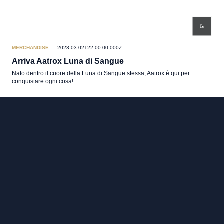
MERCHANDISE
2023-03-02T22:00:00.000Z
Arriva Aatrox Luna di Sangue
Nato dentro il cuore della Luna di Sangue stessa, Aatrox è qui per
conquistare ogni cosa!