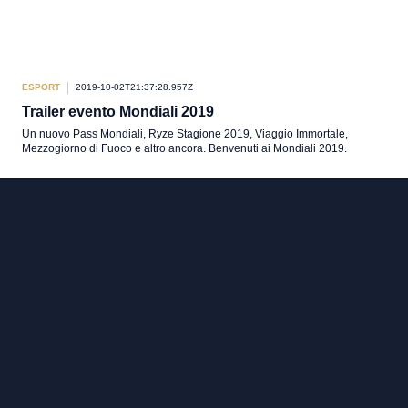
ESPORT
2019-10-02T21:37:28.957Z
Trailer evento Mondiali 2019
Un nuovo Pass Mondiali, Ryze Stagione 2019, Viaggio Immortale,
Mezzogiorno di Fuoco e altro ancora. Benvenuti ai Mondiali 2019.