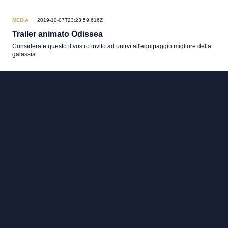
MEDIA
2019-10-07T23:23:59.616Z
Trailer animato Odissea
Considerate questo il vostro invito ad unirvi all'equipaggio migliore della
galassia.