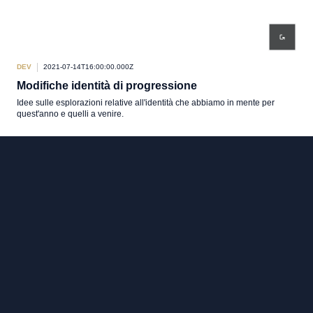
DEV
2021-07-14T16:00:00.000Z
Modifiche identità di progressione
Idee sulle esplorazioni relative all'identità che abbiamo in mente per
quest'anno e quelli a venire.