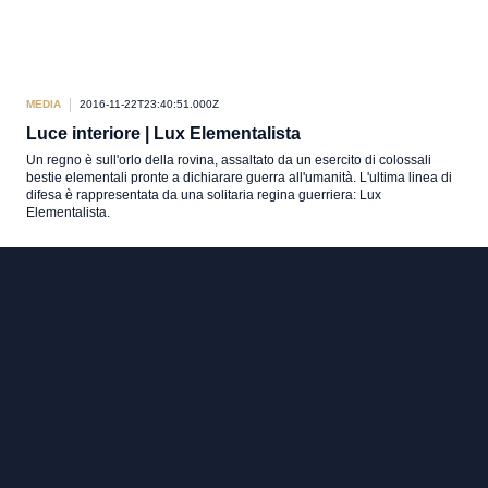
MEDIA
2016-11-22T23:40:51.000Z
Luce interiore | Lux Elementalista
Un regno è sull'orlo della rovina, assaltato da un esercito di colossali
bestie elementali pronte a dichiarare guerra all'umanità. L'ultima linea di
difesa è rappresentata da una solitaria regina guerriera: Lux
Elementalista.