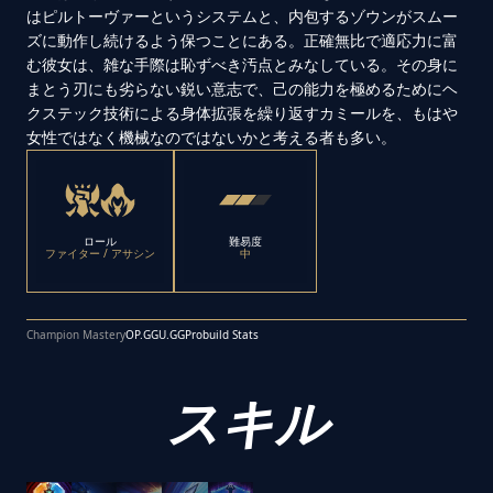
はピルトーヴァーというシステムと、内包するゾウンがスムー
ズに動作し続けるよう保つことにある。正確無比で適応力に富
む彼女は、雑な手際は恥ずべき汚点とみなしている。その身に
まとう刃にも劣らない鋭い意志で、己の能力を極めるためにヘ
クステック技術による身体拡張を繰り返すカミールを、もはや
女性ではなく機械なのではないかと考える者も多い。
ロール
難易度
ファイター / アサシン
中
Champion Mastery
OP.GG
U.GG
Probuild Stats
スキル