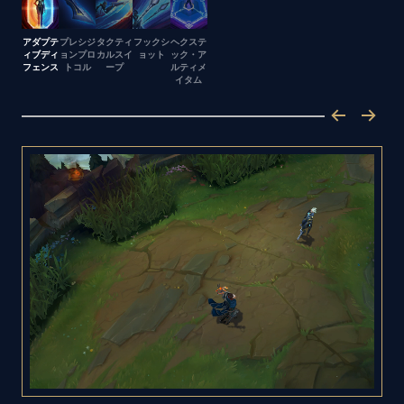
アダプテ
プレシジ
タクティ
フックシ
ヘクステ
ィブディ
ョンプロ
カルスイ
ョット
ック・ア
フェンス
トコル
ープ
ルティメ
イタム