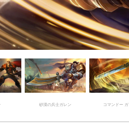
ン
砂漠の兵士ガレン
コマンドー 