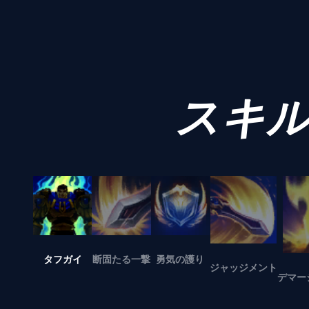
スキ
タフガイ
断固たる一撃
勇気の護り
ジャッジメント
デマー