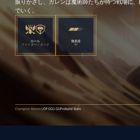
振りかざし、ガレンは魔術師たちが待つ戦場に、
でいく。
ロール
難易度
ファイター / タンク
中
Champion Mastery
OP.GG
U.GG
Probuild Stats