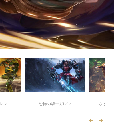
ガレン
恐怖の騎士ガレン
さすらいの剣士