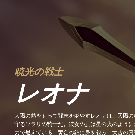
暁光の戦士
レオナ
太陽の熱をもって闘志を燃やすレオナは、天陽の
守るソラリの騎士だ。彼女の肌は星の火のように
力で燃えている。黄金の鎧に身を包み、太古の真