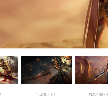
ナ
守護者レオナ
鋼の太陽レ