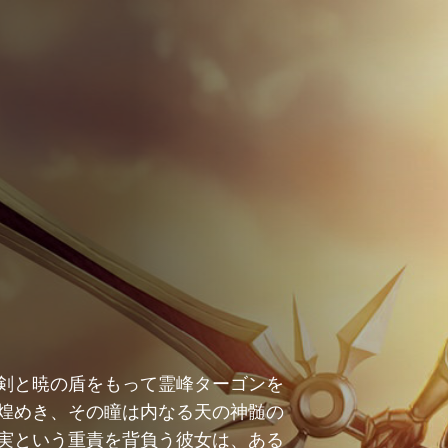
剣と暁の盾をもって霊峰ターゴンを
煌めき、その瞳は内なる天の神髄の
実という重責を背負う彼女は、ある