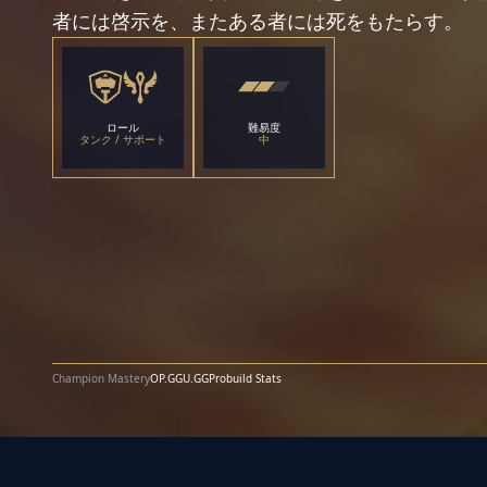
者には啓示を、またある者には死をもたらす。
ロール
難易度
タンク / サポート
中
Champion Mastery
OP.GG
U.GG
Probuild Stats