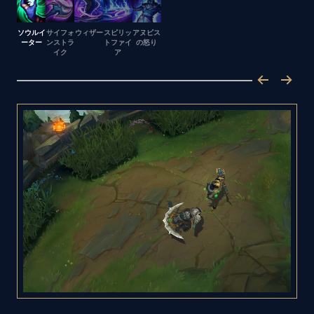
ソウルイ
サイフォ
ウィザー
スピリッ
アヌビス
ーター
ンストラ
トファイ
の怒り
イク
ア