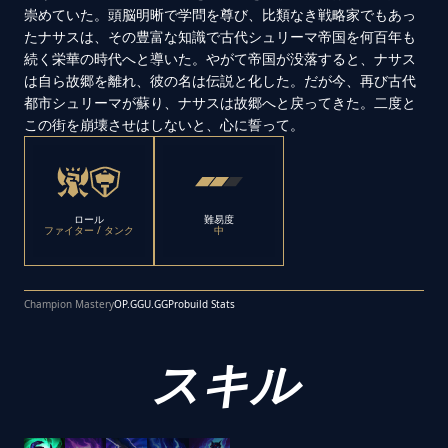
崇めていた。頭脳明晰で学問を尊び、比類なき戦略家でもあっ
たナサスは、その豊富な知識で古代シュリーマ帝国を何百年も
続く栄華の時代へと導いた。やがて帝国が没落すると、ナサス
は自ら故郷を離れ、彼の名は伝説と化した。だが今、再び古代
都市シュリーマが蘇り、ナサスは故郷へと戻ってきた。二度と
この街を崩壊させはしないと、心に誓って。
ロール
難易度
ファイター / タンク
中
Champion Mastery
OP.GG
U.GG
Probuild Stats
スキル