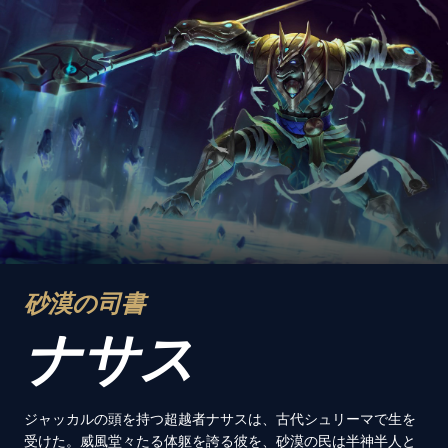
砂漠の司書
ナサス
ジャッカルの頭を持つ超越者ナサスは、古代シュリーマで生を
受けた。威風堂々たる体躯を誇る彼を、砂漠の民は半神半人と