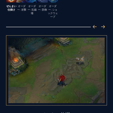
ぜんまい
オーダ
オーダ
オーダ
オーダ
仕掛け
ー: 攻撃
ー: 乱磁
ー: 防御
ー: ショ
場
ックウェ
ーブ