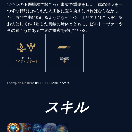
ゾウンの下層地域で起こった事故で重傷を負い、体の部位を一
つずつ精巧に作られた人工物に置き換えなければならなかっ
た。再び自由に動けるようになった今、オリアナは自らを守る
お供として作り出した真鍮の球体とともに、ピルトーヴァーや
その向こうにある世界の探索を続けている。
ロール
難易度
メイジ / サポート
中
Champion Mastery
OP.GG
U.GG
Probuild Stats
スキル