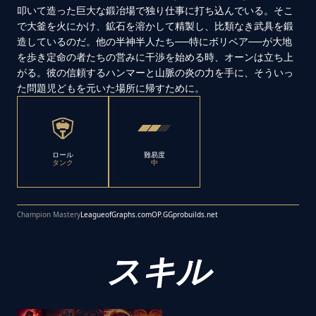
叩いて造った巨大な鍛冶場で独り仕事に打ち込んでいる。そこ
で大釜を火にかけ、鉱石を溶かして精製し、比類なき武具を鍛
造しているのだ。他の半神半人たち──特にボリベア──が大地
を歩き定命の者たちの営みに干渉を始める時、オーンは立ち上
がる。彼の信頼するハンマーと山脈の炎の力を手に、そういっ
た問題児どもを元いた場所に帰すために。
ロール
難易度
タンク
中
Champion Mastery
LeagueofGraphs.com
OP.GG
probuilds.net
スキル