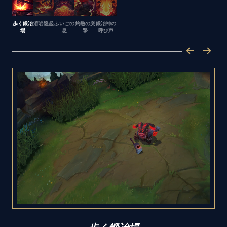
歩く鍛冶
溶岩隆起
ふいごの
灼熱の突
鍛冶神の
場
息
撃
呼び声