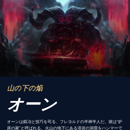
山の下の焔
オーン
オーンは鍛冶と技巧を司る、フレヨルドの半神半人だ。彼は“炉
床の家”と呼ばれる、火山の地下にある溶岩の洞窟をハンマーで