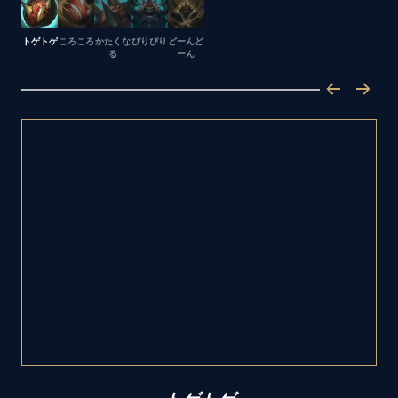
トゲトゲ
ころころ
かたくな
ぴりぴり
どーんど
る
ーん