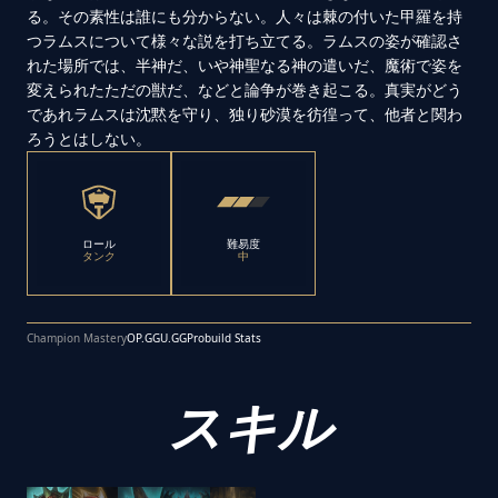
る。その素性は誰にも分からない。人々は棘の付いた甲羅を持
つラムスについて様々な説を打ち立てる。ラムスの姿が確認さ
れた場所では、半神だ、いや神聖なる神の遣いだ、魔術で姿を
変えられたただの獣だ、などと論争が巻き起こる。真実がどう
であれラムスは沈黙を守り、独り砂漠を彷徨って、他者と関わ
ろうとはしない。
ロール
難易度
タンク
中
Champion Mastery
OP.GG
U.GG
Probuild Stats
スキル