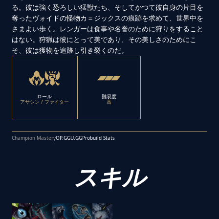
る。彼は強く恐ろしい猛獣たち、そしてかつて彼自身の片目を
奪ったヴォイドの怪物カ＝ジックスの痕跡を求めて、世界中を
さまよい歩く。レンガーは食事や名誉のために狩りをすること
はない。狩猟は彼にとって美であり、その美しさのためにこ
そ、彼は獲物を追跡し引き裂くのだ。
ロール
難易度
アサシン / ファイター
高
Champion Mastery
OP.GG
U.GG
Probuild Stats
スキル