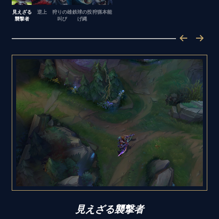
見えざる
逆上
狩りの雄
鉄球の投
狩猟本能
襲撃者
叫び
げ縄
見えざる襲撃者