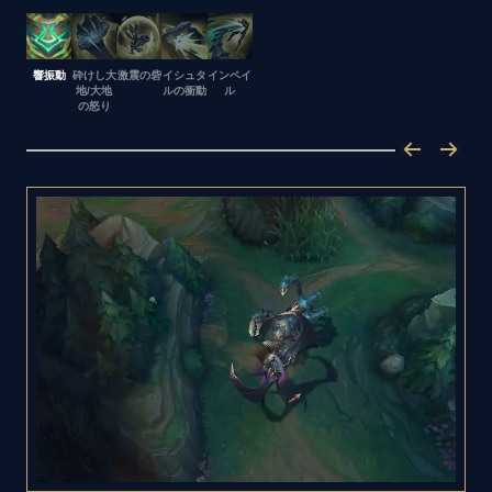
響振動
砕けし大
激震の砦
イシュタ
インペイ
地/大地
ルの衝動
ル
の怒り