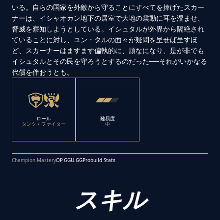
いる。自らの国家を外敵から守ることにすべてを捧げたスカー
ナーは、イシャオカン地下の居室で大地の震動に耳を澄ませ、
脅威を察知しようとしている。イシュタルが外界から隔絶され
ていることに対し、ユン・タルの面々が疑問を呈せば呈すほ
ど、スカーナーはますます偏執的に、頑なになり、是が非でも
イシュタルとその民を守ろうとするのだった──それがいかなる
代償を伴おうとも。
ロール
難易度
タンク / ファイター
中
Champion Mastery
OP.GG
U.GG
Probuild Stats
スキル