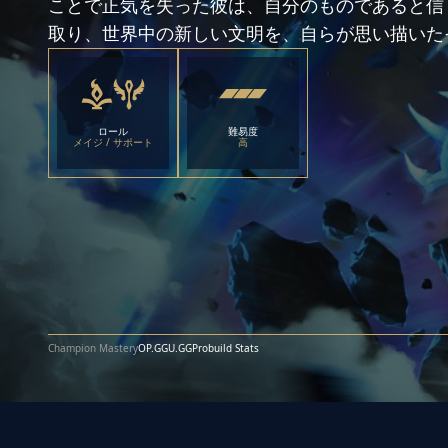
ことで正気を失った彼は、自分のものであると信
取り、世界中の新しい文明を、自らが思い描いた
ロール
難易度
メイジ / サポート
高
Champion Mastery
OP.GG
U.GG
Probuild Stats