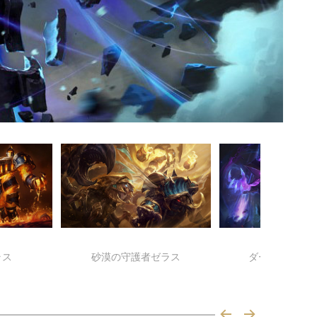
ラス
砂漠の守護者ゼラス
ダークスター 