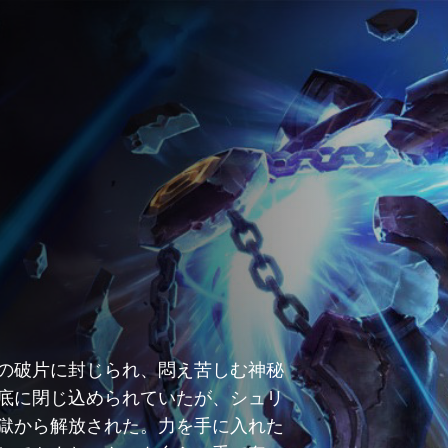
の破片に封じられ、悶え苦しむ神秘
底に閉じ込められていたが、シュリ
獄から解放された。力を手に入れた