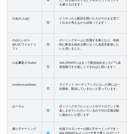
た！持ち前のエイムとスキルでヴァロラント
を盛り上げます！
のあ(たんぬ)
どうやったら配信を開いた人がそのまま見て
くれるか考えながら頑張ってます！
のがたいがー
ゲーミングチームに所属する事となり、本格
@LOLワイルドリ
的に配信も始める事になった為是非参加した
フト
いと思いました。
のあ👾新人Vtuber
VALORANTにはまって配信始めました(´꒳`) 成
長段階ですが楽しくできればと思います！
noobIcecat/idayo
ライアット ガーディアンズになった際には一
生懸命、配信していきたいと思っています。
おーろら
日々リーグオブレジェンドやヴァロラント等
楽しませていただいているのでぜひ広報活動
に励みたいと思います
踊り子ゲーミング
全員プロダンサーの踊り子ゲーミングです！
VALORANTをメンバー全員で盛り上げたいと