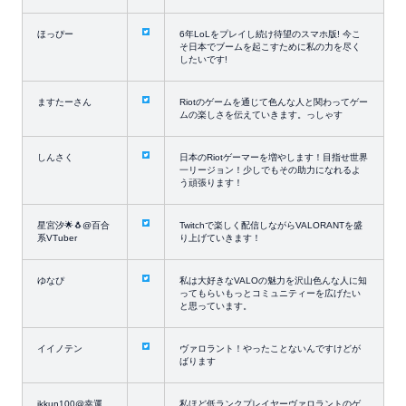
ほっぴー
6年LoLをプレイし続け待望のスマホ版! 今こ
そ日本でブームを起こすために私の力を尽く
したいです!
ますたーさん
Riotのゲームを通じて色んな人と関わってゲー
ムの楽しさを伝えていきます。っしゃす
しんさく
日本のRiotゲーマーを増やします！目指せ世界
一リージョン！少しでもその助力になれるよ
う頑張ります！
星宮汐🌟🐧@百合
Twitchで楽しく配信しながらVALORANTを盛
系VTuber
り上げていきます！
ゆなぴ
私は大好きなVALOの魅力を沢山色んな人に知
ってもらいもっとコミュニティーを広げたい
と思っています。
イイノテン
ヴァロラント！やったことないんですけどが
ばります
ikkun100@幸運
私ほど低ランクプレイヤーヴァロラントのゲ