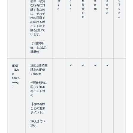
itt
it
E
d
a
u
悪用、悪質
e
c
N
o
ti
T
な行為に対
r
h
R
m
v
u
処するため
E
e
b
に、それぞ
C
e
れの項目で
の稼げるポ
イントの上
限を設けて
います。
（1週間単
位、または1
日単位）
配信
1日1回1時間
✔
✔
✔
✔
（Liv
以上の配信
e
で500pt
Strea
ming
+視聴者数に
）
応じて追加
ポイント付
与
【視聴者数
ごとの追加
ポイント】
19人まで +
10pt