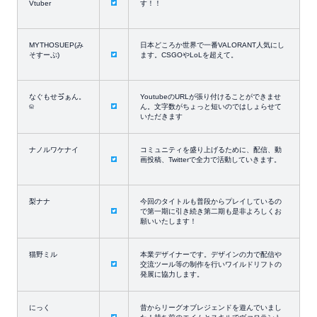
Vtuber
す！！
MYTHOSUEP(み
日本どころか世界で一番VALORANT人気にし
そすーぷ)
ます。CSGOやLoLを超えて。
なぐもせゔぁん。
YoutubeのURLが張り付けることができませ
ଳ
ん。文字数がちょっと短いのではしょらせて
いただきます
ナノルワケナイ
コミュニティを盛り上げるために、配信、動
画投稿、Twitterで全力で活動していきます。
梨ナナ
今回のタイトルも普段からプレイしているの
で第一期に引き続き第二期も是非よろしくお
願いいたします！
猫野ミル
本業デザイナーです。デザインの力で配信や
交流ツール等の制作を行いワイルドリフトの
発展に協力します。
にっく
昔からリーグオブレジェンドを遊んでいまし