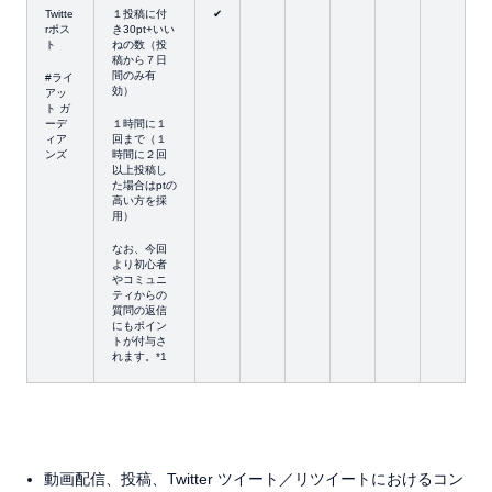
Twitte
１投稿に付
✔
rポス
き30pt+いい
ト
ねの数（投
稿から７日
間のみ有
#ライ
効）
アッ
ト ガ
ーデ
１時間に１
ィア
回まで（１
ンズ
時間に２回
以上投稿し
た場合はptの
高い方を採
用）
なお、今回
より初心者
やコミュニ
ティからの
質問の返信
にもポイン
トが付与さ
れます。*1
動画配信、投稿、Twitter ツイート／リツイートにおけるコン