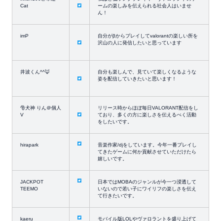
Cat
ームの楽しみを伝えられる社会人はいませ
ん！
imP
自分がβからプレイしてvalorantの楽しい所を
沢山の人に発信したいと思っています
井波くん^^🦊
自分も楽しんで、見ていて楽しくなるような
姿を配信していきたいと思います！
🎅犬神 りん＠個人
リリース時からほぼ毎日VALORANT配信をし
V
ており、多くの方に楽しさを伝えるべく活動
をしたいです。
hirapark
音楽作家/djをしています。今年一番プレイし
てきたゲームに何か貢献させていただけたら
嬉しいです。
JACKPOT
日本ではMOBAのジャンルが今一つ浸透して
TEEMO
いないので若い子にワイリフの楽しさを伝え
て行きたいです。
kaeru
モバイル版LOLやヴァロラントを盛り上げて