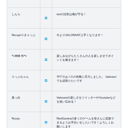
しんら
riotの治安は俺が守る！
Recap/りきゃっぷ
今よりVALORANT上手くなります！
🐾神崎 怜🐾
楽しみながらたくさんの人を楽しませてポイ
ントを稼ぎます！
りっぷちゃん
TFTではパスの布教に尽力しました。 Valorant
でも頑張りたいです
真っ白
Valorantの楽しさをツイッターやYoutubeなど
を使い広める！
Ruuta
RiotGamesの多くのゲームを皆さんに拡散で
きるようお手伝いをしたいです！よろしくお
願いします