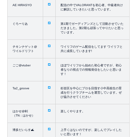
AE HIRASYO
配信の中でVALORANTを初心者、中級者向け
に解説していきたいと思っています。
ぐろーりあ
第1期でガーディアンズとして活動させていた
だきました。第2期も頑張ってやりたいと思っ
ています。
チキンナゲット@
ワイリフのゲーム配信をしてます ワイリフと
ワイルドリフト
共に成長していきます!
ごご@vtuber
ほぼワイリフから始めた初心者ですが、初心
者なりの視点での情報発信をしたいと思いま
す！
Ta2_groove
杉並区を中心にプロを目指す小中高校生の育
成を行うクラブチームを運営しています。ぜ
ひ協力させてください
はかせ@剣
楽しくやります。
（TN：はかせ）
博多だいらす🌊
上手くはないのですが、楽しんでプレイした
いと思います！