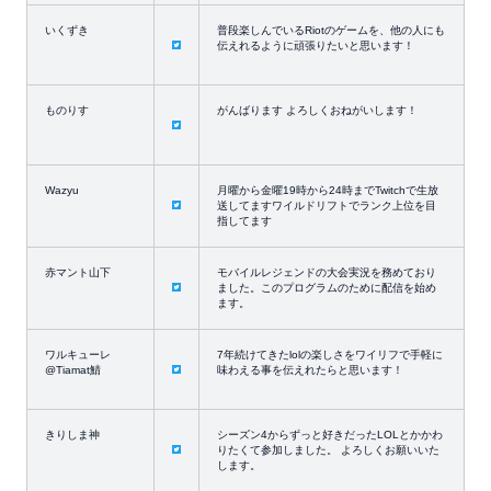
いくずき
普段楽しんでいるRiotのゲームを、他の人にも
伝えれるように頑張りたいと思います！
ものりす
がんばります よろしくおねがいします！
Wazyu
月曜から金曜19時から24時までTwitchで生放
送してますワイルドリフトでランク上位を目
指してます
赤マント山下
モバイルレジェンドの大会実況を務めており
ました。このプログラムのために配信を始め
ます。
ワルキューレ
7年続けてきたlolの楽しさをワイリフで手軽に
@Tiamat鯖
味わえる事を伝えれたらと思います！
きりしま神
シーズン4からずっと好きだったLOLとかかわ
りたくて参加しました。 よろしくお願いいた
します。