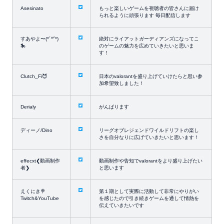
Asesinato
もっと楽しいゲームを視聴者の皆さんに届け
られるように頑張ります 毎日配信します
すあやよ〜(*´꒳`*)
絶対にライアットガーディアンズになってこ
🎠
のゲームの魅力を広めていきたいと思いま
す！
Clutch_Fi😈
日本のvalorantを盛り上げていけたらと思い参
加希望致しました！
Derialy
がんばります
ディーノ/Dino
リーグオブレジェンドワイルドリフトの楽し
さを自分なりに広げていきたいと思います！
effecxt❮動画制作
動画制作や告知でvalorantをより盛り上げたい
者❯
と思います
えくにき🍭
第１期として実際に活動して非常にやりがい
Twitch&YouTube
を感じたので引き続きゲームを通して情熱を
伝えていきたいです