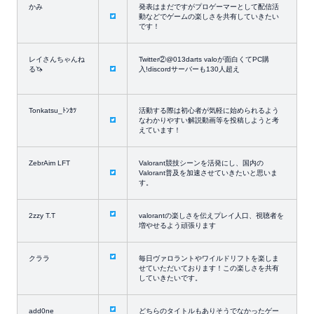
かみ
発表はまだですがプロゲーマーとして配信活
動などでゲームの楽しさを共有していきたい
です！
レイさんちゃんね
Twitter②@013darts valoが面白くてPC購
る🦄
入!discordサーバーも130人超え
Tonkatsu_ﾄﾝｶﾂ
活動する際は初心者が気軽に始められるよう
なわかりやすい解説動画等を投稿しようと考
えています！
ZebrAim LFT
Valorant競技シーンを活発にし、国内の
Valorant普及を加速させていきたいと思いま
す。
2zzy T.T
valorantの楽しさを伝えプレイ人口、視聴者を
増やせるよう頑張ります
クララ
毎日ヴァロラントやワイルドリフトを楽しま
せていただいております！この楽しさを共有
していきたいです。
add0ne
どちらのタイトルもありそうでなかったゲー