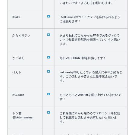
いきたいです！よろしくお願いします。
Ktake
RiotGamesのコミュニティを広げられるよう
に頑張ります！
からくりジン
あまり触れてこなかったFPSであるヴァロラ
ントで毎日定時配信を頑張っていこうと思い
ます。
かーやん
毎日VALORANT部を目指します！
けんト
valorantがやりたくてpcを購入に半年が経ちま
す。この楽しさを皆さんに是非伝えたいで
す。
KG.Take
もっともっとWildRiftを盛り上げていきたいで
す！
トシ君
これを機に０から始めるヴァロラントを配信
@kkdynamites
して視聴者と楽しさを共有したいと思いま
す。