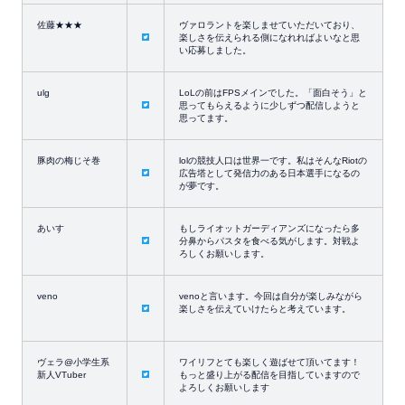
佐藤★★★
ヴァロラントを楽しませていただいており、
楽しさを伝えられる側になれればよいなと思
い応募しました。
ulg
LoLの前はFPSメインでした。「面白そう」と
思ってもらえるように少しずつ配信しようと
思ってます。
豚肉の梅じそ巻
lolの競技人口は世界一です。私はそんなRiotの
広告塔として発信力のある日本選手になるの
が夢です。
あいす
もしライオットガーディアンズになったら多
分鼻からパスタを食べる気がします。対戦よ
ろしくお願いします。
veno
venoと言います。今回は自分が楽しみながら
楽しさを伝えていけたらと考えています。
ヴェラ@小学生系
ワイリフとても楽しく遊ばせて頂いてます！
新人VTuber
もっと盛り上がる配信を目指していますので
よろしくお願いします