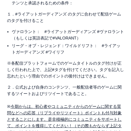
テンツと承認されるための条件：
１．#ライアットガーディアンズ のタグに合わせて配信ゲーム
のタグを付けること
ヴァロラント： #ライアットガーディアンズ #ヴァロラント
（もしくは英語表記で#VALORANT）
リーグ・オブ・レジェンド：ワイルドリフト： #ライアッ
トガーディアンズ #ワイリフ
※各配信プラットフォームでのゲームタイトルのタグ付けが正
しく行われた上で、上記#タグを付けてください。タグを記入し
忘れたという理由でのポイントの後付けはできません。
２．公式および自身のコンテンツ、一般配信者等のゲームに関
するツイートおよびリツイートであること。
※
今期からは、初心者やコミュニティからのゲームに関する質
問などへの応答（リプライやリツイート）ポイントも付与対象
とすることにします。是非積極的にコミュニティをサポートし
て、ポイントを獲得してください！（その際もかならず上記タ