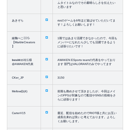
ムタイトルなのでその素晴らしさを伝えたい
と思います
あきぞら
riotのゲームを6年ほど遊ばせていただいてま
す！よろしくお願いします！
綾鞠ぺこ🙇‍♀️💦
1期ではあまり活躍できなかったので、今回も
【MarbleCreators
メンバーになれたら少しでも活躍できるよう
】
に頑張りたいです！
𝖇𝖚𝖗𝖆𝖉𝖉브래드様
AWAKEN ESports teamの代表をやっており
@AWAKEN代表
ます 部門はVALORANTのみでやってます
CKer_JP
3150
Mellow🐹(4)
前期も務めさせて頂きましたが、今回はメイ
ンのFPSが対象なので配信やSNSの投稿をさ
らに頑張ります！
CarterV15
最近、配信を始めたのでRIOT様と共にお互い
成長出来れば良いと考えております。よろし
くお願いします。