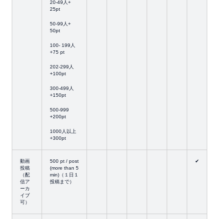
20-49人+
25pt
50-99人+
50pt
100- 199人
+75 pt
202-299人
+100pt
300-499人
+150pt
500-999
+200pt
1000人以上
+300pt
動画
500 pt / post
✔
投稿
(more than 5
（配
min)（１日１
信ア
投稿まで）
ーカ
イブ
可）