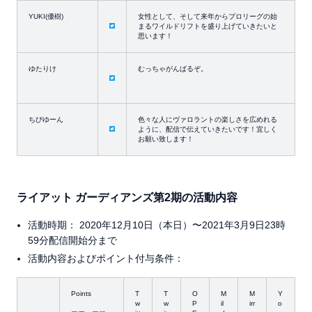
YUKI(優樹)
女性として、そして来年からプロリーグの始
まるワイルドリフトを盛り上げていきたいと
思います！
ゆたりけ
むっちゃがんばるぞ。
ちびゆーん
色々な人にヴァロラントの楽しさを広めれる
ように、配信で伝えていきたいです！宜しく
お願い致します！
ライアット ガーディアンズ第2期の活動内容
活動時期： 2020年12月10日（本日）〜2021年3月9日23時
59分配信開始分まで
活動内容およびポイント付与条件：
Points
T
T
O
M
M
Y
w
w
P
il
irr
o