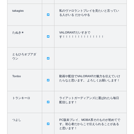
takagiss
私のヴァロラントプレイを見たいと言ってい
る人がいる だからやる
たぬき☀
VALORANTだいすきで
す！！！！！！！！！！！！！！
ともひろオブアダ
ウン
Tonbo
動画や配信でVALORANTの魅力を伝えていけ
たらなと思います。 よろしくお願いします！
トランキーロ
ライアットガーディアンズに選ばれたら毎日
配信します！
つよし
PC版未プレイ、MOBA系そのものが初めてで
す。初心者だからこそ伝えられることがある
と思います！