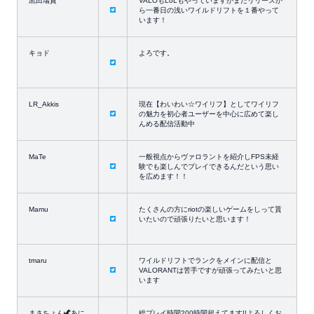
黒田瑞貴
VALOもLoLもやっていますがまだリリースか
ら一番日の浅いワイルドリフトを１番やって
います！
キョド
よろです。
LR_Akkis
現在【わいわい☆ワイリフ】としてワイリフ
の魅力を初心者ユーザーを中心に広めて楽し
んめる配信活動中
MaTe
一般視点からヴァロラントを紹介しFPS未経
験でも楽しんでプレイできるんだという思い
を広めます！！
Mamu
たくさんの方にriotの楽しいゲームをしって貰
いたいので頑張りたいと思います！
tmaru
ワイルドリフトでランクをメインに配信と
VALORANTは苦手ですが頑張ってみたいと思
います
まさちょん🦖あに
総プレイ時間200時間超えてます!!よろしくお