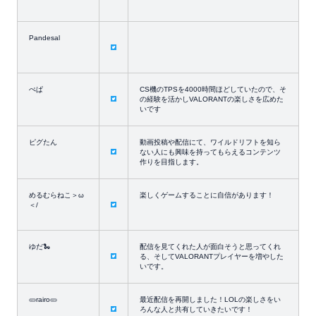
Pandesal
ぺぱ
CS機のTPSを4000時間ほどしていたので、そ
の経験を活かしVALORANTの楽しさを広めた
いです
ピグたん
動画投稿や配信にて、ワイルドリフトを知ら
ない人にも興味を持ってもらえるコンテンツ
作りを目指します。
めるむらねこ＞ω
楽しくゲームすることに自信があります！
＜/
ゆだ🐍
配信を見てくれた人が面白そうと思ってくれ
る、そしてVALORANTプレイヤーを増やした
いです。
🥒rairo🥒
最近配信を再開しました！LOLの楽しさをい
ろんな人と共有していきたいです！