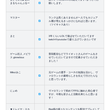
まるちゃんぷるー
願いします。
マスター
ランクは高くありませんが一人でもカジュア
ル層が増えるきっかけになればと思います。
（ツイキャスあり）
まと
3年くらいLOLで遊ばせていただいてます
twitchやyoutubeで盛り上げていきたいです
ゲーム狂人 メビウ
普段配信などでライオットさんのゲームをさ
ス gkmebius
せていただいてますので応募させていただき
ました！
Miko/みこ
元ゲームの選手・コーチの知識を活かし、ヴ
ァロラントの素晴らしさを伝えて行けたらな
と思っています。
にょめ
ヴァロラントで初めてFPSに触れた初心者で
すが、今期も皆さんと活動出来たらと思いま
す！
🍄ミレイヤ・スカ
Riot様の様々なコンテンツを配信でプレイして