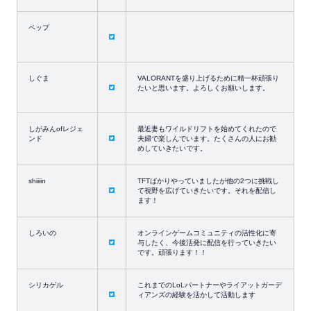
ペップ
しぐま
VALORANTを盛り上げるために精一杯頑張り
たいと思います。よろしくお願いします。
しがみんofレジェ
最近妻もワイルドリフトを始めてくれたので
ンド
夫婦で楽しんでいます。たくさんの人にお勧
めしていきたいです。
shiiiin
TFTばかりやっていましたが他の2つに挑戦し
て視野を広げていきたいです。それを配信し
ます！
しろいの
オンラインゲームコミュニティの活性化に寄
与したく、今後活発に配信を行っていきたい
です。頑張ります！！
シリカゲル
これまでのLoLパートナーやライアットガーデ
ィアンズの経験を活かして活動します