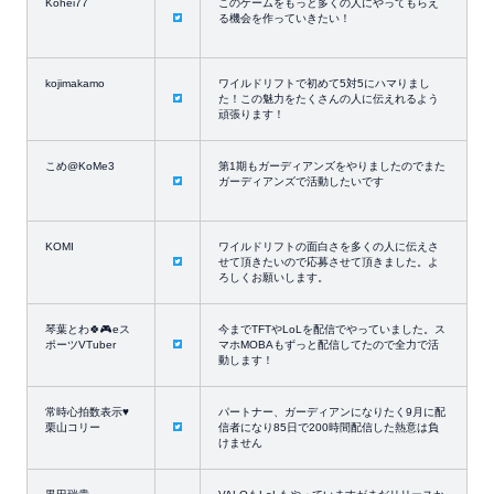
Kohei77
このゲームをもっと多くの人にやってもらえ
る機会を作っていきたい！
kojimakamo
ワイルドリフトで初めて5対5にハマりまし
た！この魅力をたくさんの人に伝えれるよう
頑張ります！
こめ@KoMe3
第1期もガーディアンズをやりましたのでまた
ガーディアンズで活動したいです
KOMI
ワイルドリフトの面白さを多くの人に伝えさ
せて頂きたいので応募させて頂きました。よ
ろしくお願いします。
琴葉とわ🍀️🎮eス
今までTFTやLoLを配信でやっていました。ス
ポーツVTuber
マホMOBAもずっと配信してたので全力で活
動します！
常時心拍数表示♥️
パートナー、ガーディアンになりたく9月に配
栗山コリー
信者になり85日で200時間配信した熱意は負
けません