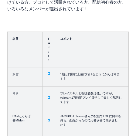
けている方、プロとして活躍されている方、配信初心者の方、
いろいろなメンバーが選出されています！
名前
T
コメント
w
it
t
e
r
氷雪
1期と同様に上位に行けるようにがんばりま
す！
りき
プレイスキルと視聴者数は低いですが、
valorant1万時間プレイ目指して楽しく配信し
てます
R4sh_くらげ
JACKPOT Teemoさんの配信でLOLに興味を
@Mildom
持ち、面白かったので応募させて頂きまし
た！