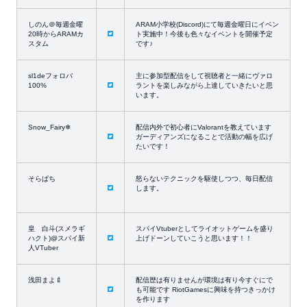
しのん＠毎週金曜
ARAM小学校(Discord)にて毎週金曜日にイベン
20時からARAMカ
ト実施中！今後も色々なイベントを開催予定
スタム
です♪
sl1deフォロバ
主に参加型配信をして視聴者と一緒にヴァロ
100%
ラントを楽しみながら上達していきたいと思
います。
Snow_Fairy❄
配信内外で初心者にValorantを教えています
ガーディアンズになることで活動の幅を広げ
たいです！
そらぱち
怒らないテクニックを駆使しつつ、毎日配信
します。
皇 白斗(スメラギ
スパイVtuberとしてライオットゲームを盛り
ハクト)@スパイ新
上げドーンしていこうと思います！！
人VTuber
浅田まよ🍼
配信歴は有りませんが環境は有り今すぐにで
も可能です RiotGamesに興味を持つきっかけ
を作ります