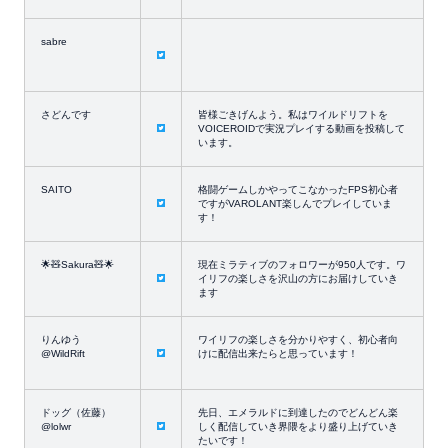
sabre
さどんです
皆様ごきげんよう。私はワイルドリフトを
VOICEROIDで実況プレイする動画を投稿して
います。
SAITO
格闘ゲームしかやってこなかったFPS初心者
ですがVAROLANT楽しんでプレイしていま
す！
🌟🧸Sakura🧸🌟
現在ミラティブのフォロワーが950人です。ワ
イリフの楽しさを沢山の方にお届けしていき
ます
りんゆう
ワイリフの楽しさを分かりやすく、初心者向
@WildRift
けに配信出来たらと思っています！
ドッグ（佐藤）
先日、エメラルドに到達したのでどんどん楽
@lolwr
しく配信していき界隈をより盛り上げていき
たいです！