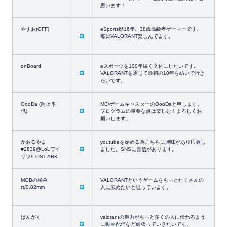
思います！
やすお(OFF)
eSports歴16年、38歳高齢者ゲーマーです。
毎日VALORANT楽しんでます。
onBoard
eスポーツを100年続く文化にしたいです。
VALORANTを通じて最初の10年を紡いで行き
たいです。
OooDa (岡上 哲
MC/ゲームキャスターのOooDaと申します。
也)
プログラムの重要な点は楽しむ！よろしくお
願いします。
かおるやま
youtubeを始める為こちらに興味があり応募し
#2839@LoLワイ
ました。SNSに自信があります。
リフ/LOST ARK
MOBの極み
VALORANTというゲームをもっとたくさんの
π/0.02mm
人に広めたいと思っています。
ぱんがく
valorantの魅力がもっと多くの人に伝わるよう
に動画配信など頑張っていきたいです。