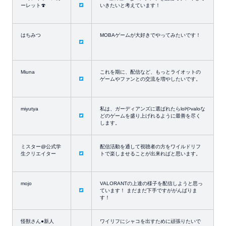
ーレット🍄
いきたいと考えています！
はちみつ
MOBAゲームが大好きでやってみたいです！
Miuna
これを期に、配信など、もっとライオットの
ゲームやファンとの交流を増やしたいです。
miyutya
私は、ガーディアンズに選ばれたらlolやvaloな
どのゲームを盛り上げれるように最善を尽く
します。
ミスター@公式学
配信活動を通して視聴者の方をワイルドリフ
生クリエイター
トで楽しませることが出来ればと思います。
mojo
VALORANTの上達の様子を配信しようと思っ
ています！ まだまだ下手ですががんばりま
す！
怪獣さん●新人
ワイリフにシャコを出すために頑張りたいで