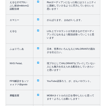
えるなす/CTGい
Riotガーディアンになった暁にはコミュニティ
ぶし銀@mildom公
に貢献していけるように尽力していきたいと
認配信者
思います！
エマニー
がんばります。 おねがいします。
えるな
LOLとヴァロラントが大好きなのでガーディ
アンズになれるよう配信頑張っていこうと思
います
ふぁりでぃあ
日本、世界のいろんな人にVALORANTの面白
さを伝えたい。
NVG FeitaL
現プロとしてVALORANTをプレイしていない
人にも魅力を伝えられる配信をしていきたい
と思います！
FPS解説するッツ
YouTube頑張ろう、が、がんバロラント。
ォォァァ@gosio
摩醯首羅
MOBAタイトルの人口を増やしたいと思って
ます！よろしくお願いします！