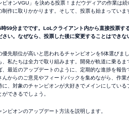
ンピオンVGU」を決める投票！まだウディアの作業は続
の制作に取りかかります。そして、投票も始まっていま
6
時
59
分までです。
LoL
クライアント内から直接投票す
ださい。なぜなら、投票した後に変更することはできな
の優先順位が高いと思われるチャンピオンを5体選びま
も、私たちは全力で取り組みます。開発が軌道に乗るま
ば、最近のアップデートのように、定期的な進捗を報告
さんからのご意見やフィードバックを集めながら、作業
特に、対象のチャンピオンが大好きでメインにしている
とができるでしょう。
ャンピオンのアップデート方法を説明します。