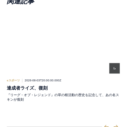
関連記事
eスポーツ
2026-08-03T20:00:00.000Z
eス
達成者ライズ、復刻
L
『リーグ・オブ・レジェンド』の草の根活動の歴史を記念して、あの名ス
リー
キンが復刻
きる