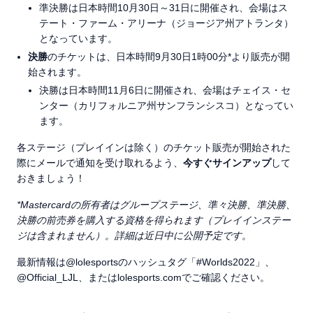
準決勝は日本時間10月30日～31日に開催され、会場はス
テート・ファーム・アリーナ（ジョージア州アトランタ）
となっています。
決勝
のチケットは、日本時間9月30日1時00分*より販売が開
始されます。
決勝は日本時間11月6日に開催され、会場はチェイス・セ
ンター（カリフォルニア州サンフランシスコ）となってい
ます。
各ステージ（プレイインは除く）のチケット販売が開始された
際にメールで通知を受け取れるよう、
今すぐサインアップ
して
おきましょう！
*Mastercard
の所有者はグループステージ、準々決勝、準決勝、
決勝の前売券を購入する資格を得られます（プレイインステー
ジは含まれません）。詳細は近日中に公開予定です。
最新情報は@lolesportsのハッシュタグ「#Worlds2022」、
@Official_LJL、またはlolesports.comでご確認ください。