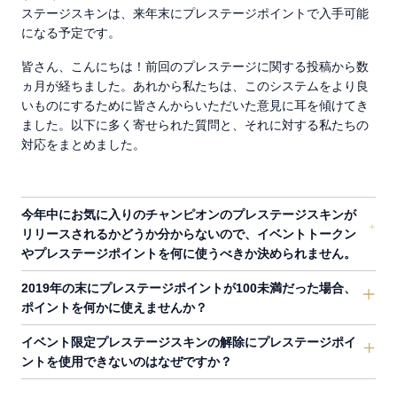
ステージスキンは、来年末にプレステージポイントで入手可能
になる予定です。
皆さん、こんにちは！前回のプレステージに関する投稿から数
ヵ月が経ちました。あれから私たちは、このシステムをより良
いものにするために皆さんからいただいた意見に耳を傾けてき
ました。以下に多く寄せられた質問と、それに対する私たちの
対応をまとめました。
今年中にお気に入りのチャンピオンのプレステージスキンが
リリースされるかどうか分からないので、イベントトークン
やプレステージポイントを何に使うべきか決められません。
2019年の末にプレステージポイントが100未満だった場合、
ポイントを何かに使えませんか？
イベント限定プレステージスキンの解除にプレステージポイ
ントを使用できないのはなぜですか？