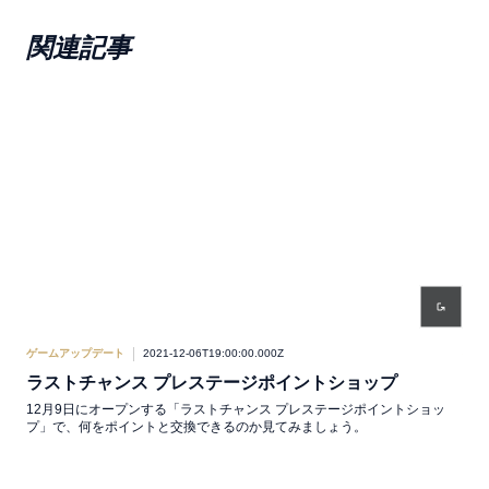
関連記事
ゲームアップデート
2021-12-06T19:00:00.000Z
ゲー
ラストチャンス プレステージポイントショップ
2
12月9日にオープンする「ラストチャンス プレステージポイントショッ
20
プ」で、何をポイントと交換できるのか見てみましょう。
ンテ