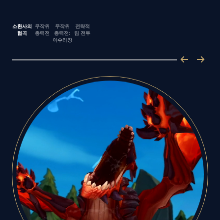
소환사의
무작위
무작위
전략적
협곡
총력전
총력전:
팀 전투
아수라장