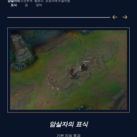
암살자의
오연투척
황혼의
표창곡예
무결처형
표식
검
장막
암살자의 표식
기본 지속 효과