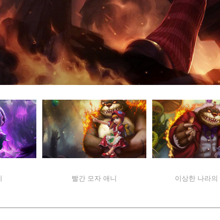
니
빨간 모자 애니
이상한 나라의