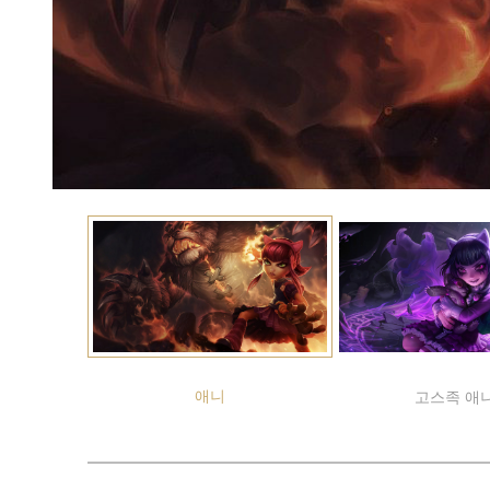
애니
고스족 애