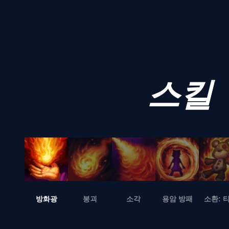
스킬
방화광
붕괴
소각
용암 방패
소환: 