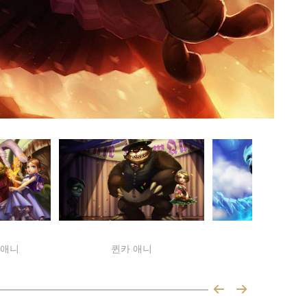
 애니
퀸카 애니
얼음불꽃 애