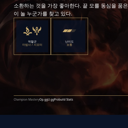
소환하는 것을 가장 좋아한다. 끝 모를 동심을 품은
이 놀 누군가를 찾고 있다.
역할군
난이도
마법사 / 서포터
보통
Champion Mastery
Op.gg
U.gg
Probuild Stats