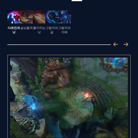
다르킨의
살상돌격
몰아치는
그림자의
그림자의
낫
낫
길
지배