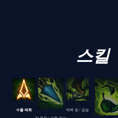
스킬
수풀 배회
매복 덫 / 급습