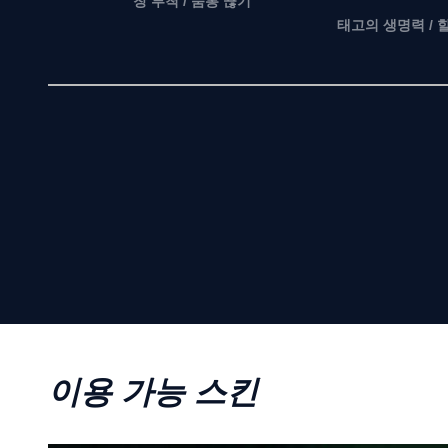
창 투척 / 숨통 끊기
태고의 생명력 / 
이용 가능 스킨