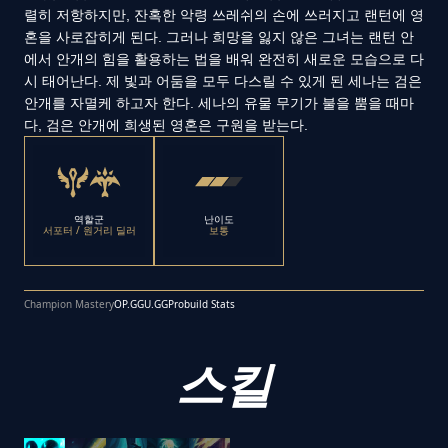
렬히 저항하지만, 잔혹한 악령 쓰레쉬의 손에 쓰러지고 랜턴에 영
혼을 사로잡히게 된다. 그러나 희망을 잃지 않은 그녀는 랜턴 안
에서 안개의 힘을 활용하는 법을 배워 완전히 새로운 모습으로 다
시 태어난다. 제 빛과 어둠을 모두 다스릴 수 있게 된 세나는 검은
안개를 자멸케 하고자 한다. 세나의 유물 무기가 불을 뿜을 때마
다, 검은 안개에 희생된 영혼은 구원을 받는다.
역할군
난이도
서포터 / 원거리 딜러
보통
Champion Mastery
OP.GG
U.GG
Probuild Stats
스킬