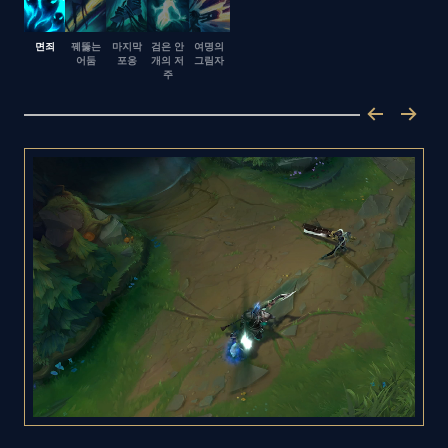
면죄
꿰뚫는
마지막
검은 안
여명의
어둠
포옹
개의 저
그림자
주