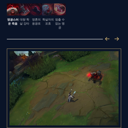
영광스러
대량 학
영혼의
학살자의
멈출 수
운 죽음
살 강타
용광로
포효
없는 맹
공