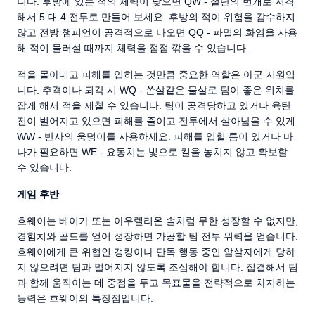
니다. 후방에 있는 적의 체력이 낮으면 QW - 절단의 번개로 저격
해서 5 대 4 전투로 만들어 보세요. 후방의 적이 위험을 감수하지
않고 전방 챔피언이 공격적으로 나오면 QQ - 파멸의 화염을 사용
해 적이 물러설 때까지 체력을 점점 깎을 수 있습니다.
적을 몰아내고 피해를 입히는 것만큼 중요한 역할은 아군 지원입
니다. 추격이나 퇴각 시 WQ - 쏜살같은 물살로 팀이 좋은 위치를
잡게 해서 적을 제칠 수 있습니다. 팀이 공격당하고 있거나 육탄
전이 벌어지고 있으면 피해를 줄이고 전투에서 살아남을 수 있게
WW - 반사의 웅덩이를 사용하세요. 피해를 입힐 틈이 있거나 마
나가 필요하면 WE - 요동치는 빛으로 킬을 놓치지 않고 확보할
수 있습니다.
게임 후반
흐웨이는 베이가 또는 아우렐리온 솔처럼 무한 성장할 수 없지만,
경험치와 골드를 얻어 성장하면 가공할 팀 전투 위력을 얻습니다.
흐웨이에게 큰 위협인 갱킹이나 단독 행동 중인 암살자에게 당하
지 않으려면 팀과 멀어지지 않도록 조심해야 합니다. 집결해서 팀
과 함께 움직이는 데 중점을 두고 목표물을 전략적으로 차지하는
능력은 흐웨이의 특장점입니다.