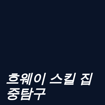
흐웨이 스킬 집
중탐구