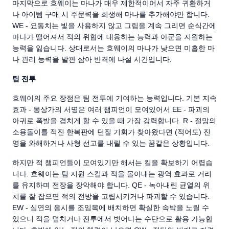
마지막으로 흐웨이는 마나가 매우 제한적이어서 자주 귀환하거
나 아이템 구매 시 주문력을 희생해 마나를 추가해야만 합니다.
WE - 요동치는 빛을 사용하지 않고 그림을 계속 그리면 순식간에
마나가 떨어져서 적의 위협에 대응하는 능력과 아군을 지원하는
능력을 잃습니다. 상대로서는 흐웨이의 마나가 낮으면 미흡한 마
나 관리 능력을 발판 삼아 반격에 나설 시간입니다.
팀 전투
흐웨이의 주요 장점은 팀 전투에 기여하는 능력입니다. 기본 지속
효과 - 몽상가의 서명은 여러 챔피언이 모여있어서 EE - 파괴의
아귀로 폭발을 겹치게 할 수 있을 때 가장 강력합니다. R - 절망의
소용돌이를 적진 한복판에 던질 기회가 찾아왔다면 (적어도) 진
영을 와해하거나 사형 선고를 내릴 수 있는 꿈같은 상황입니다.
하지만 적 챔피언들이 모여있기만 해서는 킬을 확보하기 어렵습
니다. 흐웨이는 팀 지원 스킬과 적을 몰아내는 광역 효과로 거리
를 유지하며 전장을 장악해야 합니다. QE - 녹아내린 균열의 위
치를 잘 잡으면 적의 전방을 고립시키거나 파괴할 수 있습니다.
EW - 심연의 응시를 조임목에 배치하면 확실한 속박을 노릴 수
있으니 적을 덮치거나 전투에서 벗어나는 수단으로 활용 가능합