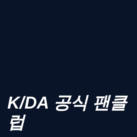
K/DA 공식 팬클
럽