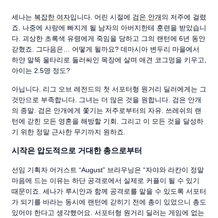
세나는
복잡한 여자
입니다. 어린 시절에
검은 안개
의 저주에 걸렸
죠. 나중에 사랑에 빠지게 될 남자의 아버지한테 훈련을 받았습니
다. 괴상한 초록색 유령에게 죽임을 당하고 그의 랜턴에 6년 동안
갇혔죠. 그다음은… 어떻게 될까요? 데마시아 변두리 마을에서
하얀 말뚝 울타리로 둘러싸인 목장에 살며 애견 코그멍을 키우고,
아이는 2.5명 정도?
아닙니다. 리그 오브 레전드의 첫 서포터형 원거리 딜러에게는 그
것만으로 부족합니다. 그녀는 더 많은 것을 원합니다. 검은 안개
의 종말. 검은 안개에게 쫓기는 저주로부터의 자유. 쓰레쉬의 랜
턴에 갇힌 모든 영혼을 해방할 기회. 그리고 이 모든 것을 달성하
기 위한 정말 근사한 무기까지 원하죠.
시작은 압도적으로 거대한 총으로부터
선임 기획자 어거스트 “August” 브라우닝은 “자야와 라칸이 정말
마음에 드는 이유는 하단 공격로에서 실제로 커플이 될 수 있기
때문이죠. 세나가 루시안과 함께 공격로를 맡을 수 있도록 서포터
가 되기를 바라는 동시에 랜턴에 갇히기 전에 총이 있었으니 총도
있어야 한다고 생각했어요. 서포터형 원거리 딜러는 게임에 없는