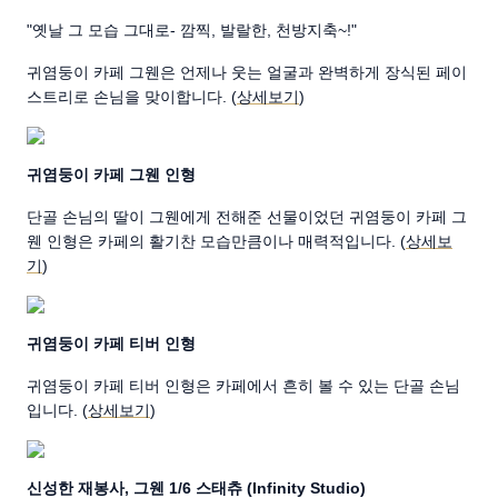
"옛날 그 모습 그대로- 깜찍, 발랄한, 천방지축~!"
귀염둥이 카페 그웬은 언제나 웃는 얼굴과 완벽하게 장식된 페이
스트리로 손님을 맞이합니다. (
상세보기
)
귀염둥이 카페 그웬 인형
단골 손님의 딸이 그웬에게 전해준 선물이었던 귀염둥이 카페 그
웬 인형은 카페의 활기찬 모습만큼이나 매력적입니다. (
상세보
기
)
귀염둥이 카페 티버 인형
귀염둥이 카페 티버 인형은 카페에서 흔히 볼 수 있는 단골 손님
입니다. (
상세보기
)
신성한 재봉사, 그웬 1/6 스태츄 (Infinity Studio)