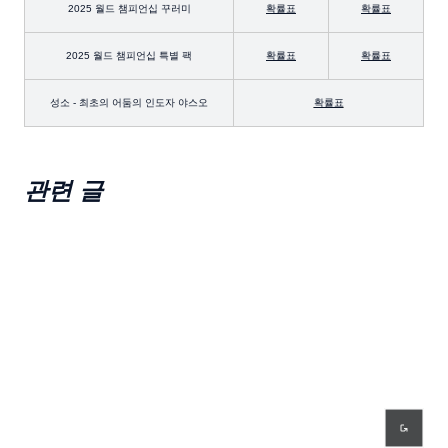
2025 월드 챔피언십 꾸러미
확률표
확률표
2025 월드 챔피언십 특별 팩
확률표
확률표
성소 - 최초의 어둠의 인도자 야스오
확률표
관련 글