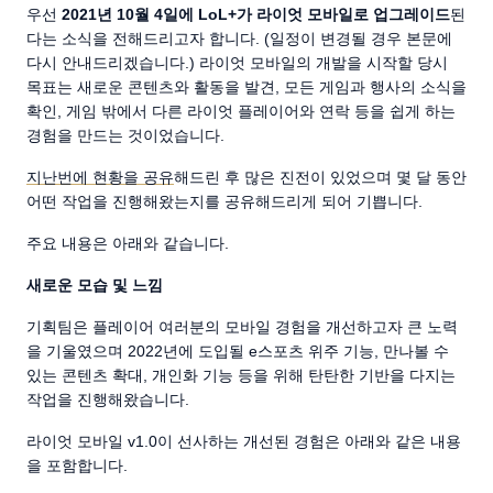
우선
2021년 10월 4일에 LoL+가 라이엇 모바일로 업그레이드
된
다는 소식을 전해드리고자 합니다. (일정이 변경될 경우 본문에
다시 안내드리겠습니다.) 라이엇 모바일의 개발을 시작할 당시
목표는 새로운 콘텐츠와 활동을 발견, 모든 게임과 행사의 소식을
확인, 게임 밖에서 다른 라이엇 플레이어와 연락 등을 쉽게 하는
경험을 만드는 것이었습니다.
지난번에 현황을 공유
해드린 후 많은 진전이 있었으며 몇 달 동안
어떤 작업을 진행해왔는지를 공유해드리게 되어 기쁩니다.
주요 내용은 아래와 같습니다.
새로운 모습 및 느낌
기획팀은 플레이어 여러분의 모바일 경험을 개선하고자 큰 노력
을 기울였으며 2022년에 도입될 e스포츠 위주 기능, 만나볼 수
있는 콘텐츠 확대, 개인화 기능 등을 위해 탄탄한 기반을 다지는
작업을 진행해왔습니다.
라이엇 모바일 v1.0이 선사하는 개선된 경험은 아래와 같은 내용
을 포함합니다.