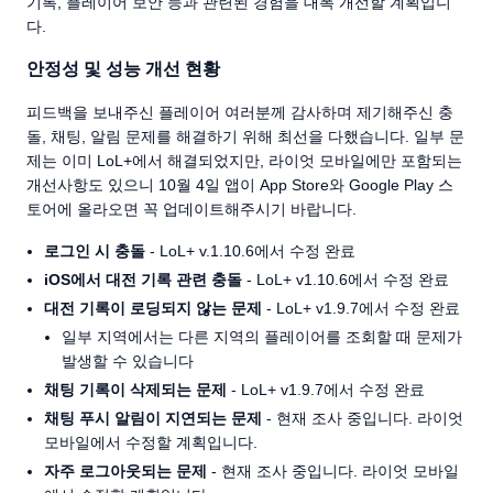
기록, 플레이어 보안 등과 관련된 경험을 대폭 개선할 계획입니
다.
안정성 및 성능 개선 현황
피드백을 보내주신 플레이어 여러분께 감사하며 제기해주신 충
돌, 채팅, 알림 문제를 해결하기 위해 최선을 다했습니다. 일부 문
제는 이미 LoL+에서 해결되었지만, 라이엇 모바일에만 포함되는
개선사항도 있으니 10월 4일 앱이 App Store와 Google Play 스
토어에 올라오면 꼭 업데이트해주시기 바랍니다.
로그인 시 충돌
- LoL+ v.1.10.6에서 수정 완료
iOS에서 대전 기록 관련 충돌
- LoL+ v1.10.6에서 수정 완료
대전 기록이 로딩되지 않는 문제
- LoL+ v1.9.7에서 수정 완료
일부 지역에서는 다른 지역의 플레이어를 조회할 때 문제가
발생할 수 있습니다
채팅 기록이 삭제되는 문제
- LoL+ v1.9.7에서 수정 완료
채팅 푸시 알림이 지연되는 문제
- 현재 조사 중입니다. 라이엇
모바일에서 수정할 계획입니다.
자주 로그아웃되는 문제
- 현재 조사 중입니다. 라이엇 모바일