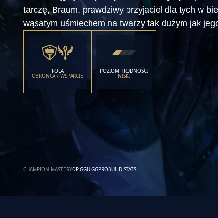
tarczę, Braum, prawdziwy przyjaciel dla tych w bi
wąsatym uśmiechem na twarzy tak dużym jak jego
ROLA
POZIOM TRUDNOŚCI
OBROŃCA / WSPARCIE
NISKI
CHAMPION MASTERY
OP.GG
U.GG
PROBUILD STATS