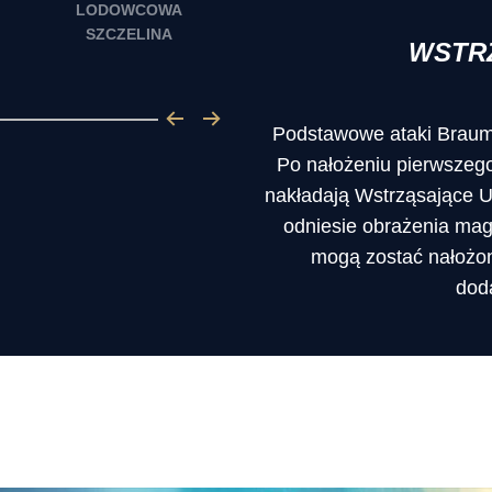
LODOWCOWA
SZCZELINA
WSTR
Podstawowe ataki Braum
Po nałożeniu pierwszeg
nakładają Wstrząsające Ud
odniesie obrażenia mag
mogą zostać nałożon
dod