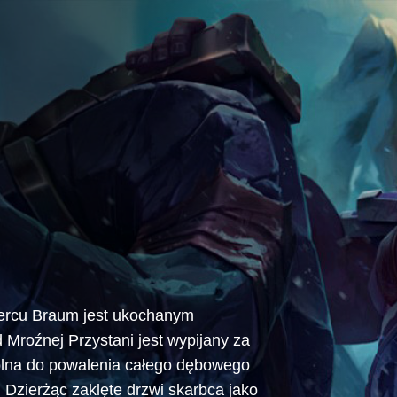
sercu Braum jest ukochanym
 Mroźnej Przystani jest wypijany za
zdolna do powalenia całego dębowego
. Dzierżąc zaklęte drzwi skarbca jako