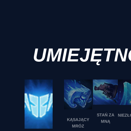
UMIEJĘTN
STAŃ ZA
KĄSAJĄCY
MNĄ
MRÓZ