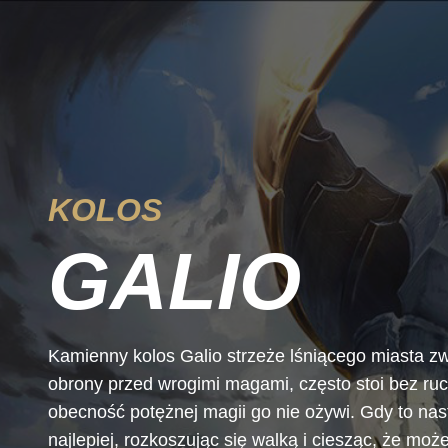
KOLOS
GALIO
Kamienny kolos Galio strzeże lśniącego miasta
obrony przed wrogimi magami, często stoi bez ruc
obecność potężnej magii go nie ożywi. Gdy to nast
najlepiej, rozkoszując się walką i ciesząc, że moż