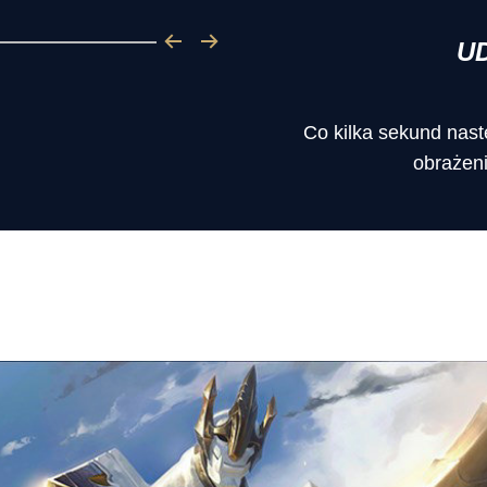
U
Co kilka sekund nas
obrażen