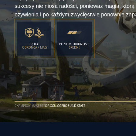
sukcesy nie niosą radości, ponieważ magia, którą
ożywienia i po każdym zwycięstwie ponownie zap
ROLA
POZIOM TRUDNOŚCI
OBROŃCA / MAG
ŚREDNI
CHAMPION MASTERY
OP.GG
U.GG
PROBUILD STATS